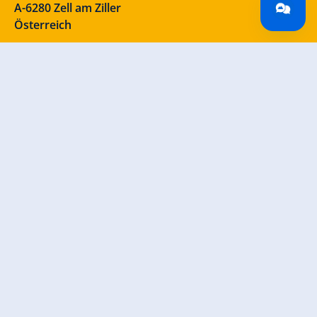
A-6280 Zell am Ziller
Österreich
Unsere Socials – schau vorbei!
INFORMATIONEN
Kontakt
Lage & Anreise
Impressum
Datenschutz