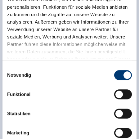
personalisieren, Funktionen für soziale Medien anbieten
zu können und die Zugriffe auf unsere Website zu
analysieren. Außerdem geben wir Informationen zu Ihrer
Verwendung unserer Website an unsere Partner für
soziale Medien, Werbung und Analysen weiter. Unsere
Partner führen diese Informationen möglicherweise mit
weiteren Daten zusammen, die Sie ihnen bereitgestellt
haben oder die sie im Rahmen Ihrer Nutzung der Dienste
gesammelt haben.
Einwilligungsauswahl
Notwendig
Medieninhaber & Herausgeber:
Zeller Bergbahnen Zillertal GmbH & Co KG
Funktional
Rohr 23// A-6280 Zell am Ziller
Ausstattung der Unterkunft
Tel: +43 5282 7165// info@zillertalarena.com
www.zillertalarena.com
🜉
🐈
Statistiken
WLAN
Parkplatz
weitere Ausstattungsmerkmale
Marketing