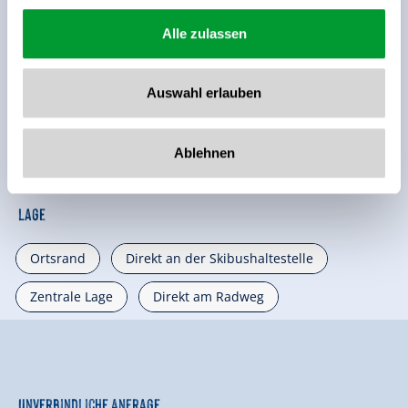
Ausstattung der Unterkunft
Alle zulassen
🔮
🏝
Haustiere erlaubt
Nichtraucherhaus
Auswahl erlauben
🐈
Parkplatz
Ablehnen
weitere Ausstattungsmerkmale
Lage
Ortsrand
Direkt an der Skibushaltestelle
Zentrale Lage
Direkt am Radweg
Unverbindliche Anfrage