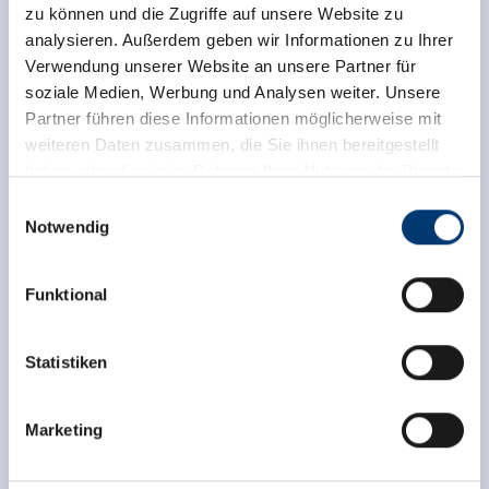
zu können und die Zugriffe auf unsere Website zu
analysieren. Außerdem geben wir Informationen zu Ihrer
Verwendung unserer Website an unsere Partner für
soziale Medien, Werbung und Analysen weiter. Unsere
Partner führen diese Informationen möglicherweise mit
weiteren Daten zusammen, die Sie ihnen bereitgestellt
haben oder die sie im Rahmen Ihrer Nutzung der Dienste
gesammelt haben.
Einwilligungsauswahl
Notwendig
Medieninhaber & Herausgeber:
Zeller Bergbahnen Zillertal GmbH & Co KG
Funktional
Rohr 23// A-6280 Zell am Ziller
Tel: +43 5282 7165// info@zillertalarena.com
www.zillertalarena.com
Statistiken
Marketing