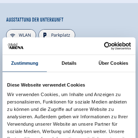
Ausstattung der Unterkunft
🜉
🐈
WLAN
Parkplatz
weitere Ausstattungsmerkmale
Zustimmung
Details
Über Cookies
Lage
Ruhige Lage
Zentrale Lage
Diese Webseite verwendet Cookies
Direkt an der Skibushaltestelle
Wir verwenden Cookies, um Inhalte und Anzeigen zu
personalisieren, Funktionen für soziale Medien anbieten
Direkt am Bahnhof
Wiesenlage
zu können und die Zugriffe auf unsere Website zu
analysieren. Außerdem geben wir Informationen zu Ihrer
Direkt an der Linienbushaltestelle
Tallage
Verwendung unserer Website an unsere Partner für
soziale Medien, Werbung und Analysen weiter. Unsere
Ortsrand