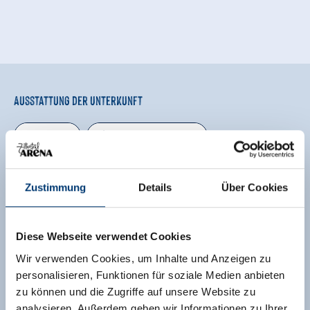
Ausstattung der Unterkunft
🜉
🔮
WLAN
Haustiere erlaubt
🐈
Parkplatz
Zustimmung
Details
Über Cookies
weitere Ausstattungsmerkmale
Lage
Diese Webseite verwendet Cookies
Wir verwenden Cookies, um Inhalte und Anzeigen zu
Zentrale Lage
Ruhige Lage
personalisieren, Funktionen für soziale Medien anbieten
zu können und die Zugriffe auf unsere Website zu
Klassifizierungen
analysieren. Außerdem geben wir Informationen zu Ihrer