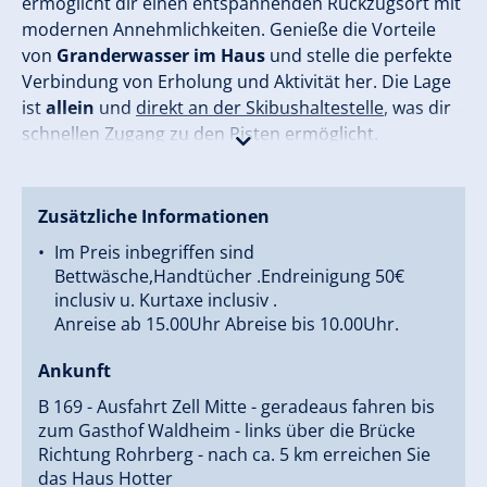
ermöglicht dir einen entspannenden Rückzugsort mit
modernen Annehmlichkeiten. Genieße die Vorteile
von
Granderwasser im Haus
und stelle die perfekte
Verbindung von Erholung und Aktivität her. Die Lage
ist
allein
und
direkt an der Skibushaltestelle
, was dir
schnellen Zugang zu den Pisten ermöglicht.
Zusätzlich bieten wir
Schuhtrockner
und einen
Skiabstellraum
, um deine Ausflüge so angenehm wie
Zusätzliche Informationen
möglich zu gestalten. Bei uns sind
Haustiere nicht
Im Preis inbegriffen sind
erlaubt
, damit jeder Gast die nötige Ruhe findet.
Hier
Bettwäsche,Handtücher .Endreinigung 50€
wirst du das kleine Paradies für eine wohlverdiente
inclusiv u. Kurtaxe inclusiv .
Auszeit kennenlernen.
Anreise ab 15.00Uhr Abreise bis 10.00Uhr.
Tauche ein in die harmonische Atmosphäre und
Ankunft
genieße die friedliche
Ruhige Lage
, die dir die
B 169 - Ausfahrt Zell Mitte - geradeaus fahren bis
Möglichkeit bietet, die Seele baumeln zu lassen.
zum Gasthof Waldheim - links über die Brücke
Richtung Rohrberg - nach ca. 5 km erreichen Sie
Kurzaufenthalt willkommen
das Haus Hotter