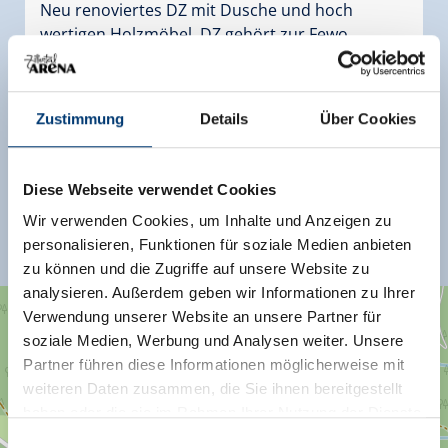
Neu renoviertes DZ mit Dusche und hoch
wertigen Holzmöbel .DZ gehört zur Fewo .
Ausstattung
Verfügbarkeitskalender
Zustimmung
Details
Über Cookies
Diese Webseite verwendet Cookies
Wir verwenden Cookies, um Inhalte und Anzeigen zu
Weitere Zimmer und Appartements
personalisieren, Funktionen für soziale Medien anbieten
zu können und die Zugriffe auf unsere Website zu
analysieren. Außerdem geben wir Informationen zu Ihrer
+
Verwendung unserer Website an unsere Partner für
×
Helene Hotter
−
soziale Medien, Werbung und Analysen weiter. Unsere
Partner führen diese Informationen möglicherweise mit
weiteren Daten zusammen, die Sie ihnen bereitgestellt
haben oder die sie im Rahmen Ihrer Nutzung der Dienste
gesammelt haben.
Einwilligungsauswahl