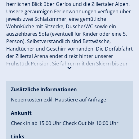
herrlichen Blick über Gerlos und die Zillertaler Alpen.
Unsere geräumigen Ferienwohnungen verfügen über
jeweils zwei Schlafzimmer, eine gemütliche
Wohnküche mit Sitzecke, Dusche/WC sowie ein
ausziehbares Sofa (eventuell für Kinder oder eine 5.
Person). Selbstverständlich sind Bettwäsche,
Handtücher und Geschirr vorhanden. Die Dorfabfahrt
der Zillertal Arena endet direkt hinter unserer
Frühstück Pension. Sie fahren mit den Skiern bis zur
Haustür. Natürlich verfügen wir über einen Skiraum
mit Skischuhtrockner. In 3-5 Gehminuten erreichen
Sie die Haltestelle des Skibusses der Sie in wenigen
Zusätzliche Informationen
Minuten zur Gondelbahn der Zillertal Arena bringt.
Nebenkosten exkl. Haustiere auf Anfrage
Neben unserer Pension liegt auch die Übungswiese
für Kinder mit Schlepplift, Babylift und einem
Ankunft
Kinderskischulsammelplatz. Dort findet auch die
wöchentliche Ski Show statt, die sich großer
Check in ab 15:00 Uhr Check Out bis 10:00 Uhr
Beliebtheit erfreut. Das Zillertal ist jedoch nicht nur im
Links
Winter zum Ski- und Snowboardfahren ein Hit