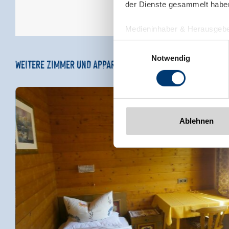
der Dienste gesammelt habe
Medieninhaber & Herausgebe
Zeller Bergbahnen Zillert
Einwilligungsauswahl
Rohr 23// A-6280 Zell am Zill
Notwendig
WEITERE ZIMMER UND APPARTEMENTS
Tel: +43 5282 7165// info@zi
www.zillertalarena.com
Ablehnen