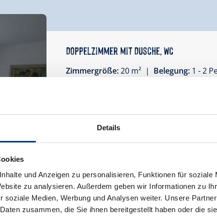
Doppelzimmer mit Dusche, WC
Zimmergröße:
20 m² |
Belegung:
1 - 2 
Unsere Zimmer sind rustikal eingerichtet
Details
Ausstattung
Cookies
Verfügbarkeitskalender
nhalte und Anzeigen zu personalisieren, Funktionen für soziale
Stornobedingungen
Informationen 
Website zu analysieren. Außerdem geben wir Informationen zu I
r soziale Medien, Werbung und Analysen weiter. Unsere Partner
 Daten zusammen, die Sie ihnen bereitgestellt haben oder die s