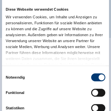
Diese Webseite verwendet Cookies
Wir verwenden Cookies, um Inhalte und Anzeigen zu
Weitere Zimmer und Appartements
personalisieren, Funktionen für soziale Medien anbieten
zu können und die Zugriffe auf unsere Website zu
analysieren. Außerdem geben wir Informationen zu Ihrer
Verwendung unserer Website an unsere Partner für
soziale Medien, Werbung und Analysen weiter. Unsere
Partner führen diese Informationen möglicherweise mit
weiteren Daten zusammen, die Sie ihnen bereitgestellt
haben oder die sie im Rahmen Ihrer Nutzung der Dienste
gesammelt haben.
Einwilligungsauswahl
Notwendig
Medieninhaber & Herausgeber:
Zeller Bergbahnen Zillertal GmbH & Co KG
Funktional
Rohr 23// A-6280 Zell am Ziller
Tel: +43 5282 7165// info@zillertalarena.com
www.zillertalarena.com
Statistiken