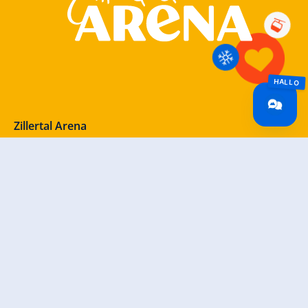
Zillertal Arena
+43 5282 7165
info@zillertalarena.com
Rohr 23
A-6280 Zell am Ziller
Österreich
Unsere Socials – schau vorbei!