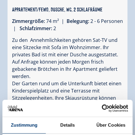
Appartement/Fewo, Dusche, WC, 2 Schlafräume
Zimmergröße:
74 m² |
Belegung:
2 - 6 Personen
|
Schlafzimmer:
2
Zu den Annehmlichkeiten gehören Sat-TV und
eine Sitzecke mit Sofa im Wohnzimmer. Ihr
privates Bad ist mit einer Dusche ausgestattet.
Auf Anfrage können jeden Morgen frisch
gebackene Brötchen in Ihr Apartment geliefert
werden.
Der Garten rund um die Unterkunft bietet einen
Kinderspielplatz und eine Terrasse mit
Sitzgelegenheiten. Ihre Skiausrüstung können
Sie im Haus unterstellen und trocknen.
Ausstattung
Zustimmung
Details
Über Cookies
Verfügbarkeitskalender