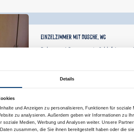
Einzelzimmer mit Dusche, WC
Belegung:
1 Personen |
Schlafzimmer:
Details
Zimmer mit Dusche/WC und TV
Cookies
Ausstattung
nhalte und Anzeigen zu personalisieren, Funktionen für soziale
Verfügbarkeitskalender
Website zu analysieren. Außerdem geben wir Informationen zu I
r soziale Medien, Werbung und Analysen weiter. Unsere Partner
 Daten zusammen, die Sie ihnen bereitgestellt haben oder die s