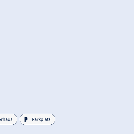
🐈
erhaus
Parkplatz