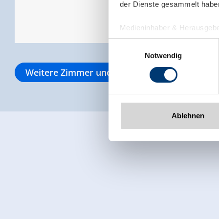
der Dienste gesammelt habe
Medieninhaber & Herausgebe
Zeller Bergbahnen Zillert
Einwilligungsauswahl
Rohr 23// A-6280 Zell am Zill
Notwendig
Tel: +43 5282 7165// info@zi
Weitere Zimmer und Appartements
www.zillertalarena.com
Ablehnen