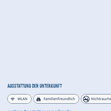
Ausstattung der Unterkunft
🜉
🍺
🏝
WLAN
Familienfreundlich
Nichtrauch