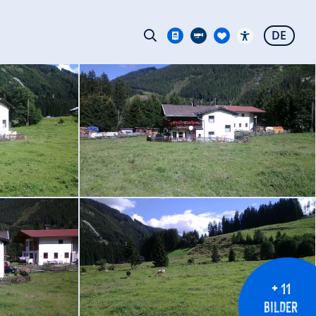
DE
+ 11
BILDER