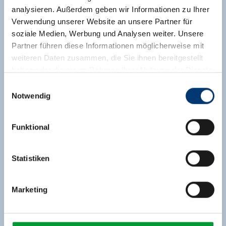
analysieren. Außerdem geben wir Informationen zu Ihrer
Verwendung unserer Website an unsere Partner für
soziale Medien, Werbung und Analysen weiter. Unsere
Vorname*
Partner führen diese Informationen möglicherweise mit
weiteren Daten zusammen, die Sie ihnen bereitgestellt
Name*
haben oder die sie im Rahmen Ihrer Nutzung der Dienste
gesammelt haben.
Einwilligungsauswahl
Notwendig
E-Mail*
Medieninhaber & Herausgeber:
Zeller Bergbahnen Zillertal GmbH & Co KG
Funktional
Telefon (Für Rückfragen)
Rohr 23// A-6280 Zell am Ziller
Tel: +43 5282 7165// info@zillertalarena.com
www.zillertalarena.com
Statistiken
Ihre Nachricht
Marketing