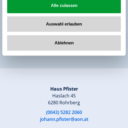
Alle zulassen
* Ich stimme der Erfassung und elektronischen
Verarbeitung meiner Daten zu. Alle Infos finden Sie
Auswahl erlauben
in unserer
Datenschutzerklärung
Ablehnen
Anfrage senden
Haus Pfister
Haslach 45
6280 Rohrberg
(0043) 5282 2060
johann.pfister@aon.at