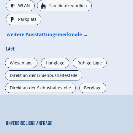
🜉
🍺
WLAN
Familienfreundlich
🐈
Parkplatz
weitere Ausstattungsmerkmale
Lage
Wiesenlage
Hanglage
Ruhige Lage
Direkt an der Linienbushaltestelle
Direkt an der Skibushaltestelle
Berglage
Unverbindliche Anfrage