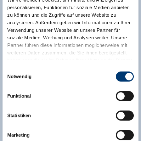
personalisieren, Funktionen für soziale Medien anbieten
zu können und die Zugriffe auf unsere Website zu
analysieren. Außerdem geben wir Informationen zu Ihrer
Verwendung unserer Website an unsere Partner für
soziale Medien, Werbung und Analysen weiter. Unsere
Partner führen diese Informationen möglicherweise mit
weiteren Daten zusammen, die Sie ihnen bereitgestellt
haben oder die sie im Rahmen Ihrer Nutzung der Dienste
gesammelt haben.
Einwilligungsauswahl
Notwendig
Ferienwohnung "2"
Medieninhaber & Herausgeber:
Zeller Bergbahnen Zillertal GmbH & Co KG
Zimmergröße:
57 m² |
Belegung:
3 - 4 Personen
Funktional
Rohr 23// A-6280 Zell am Ziller
|
Schlafzimmer:
1
Tel: +43 5282 7165// info@zillertalarena.com
www.zillertalarena.com
*Ferienwohnung 2* bietet Platz für 4 Personen
Statistiken
und ist ca.57m2 groß. Schlafzimmer mit
Doppelbett und Etagenbett. Wohnküche (4
Marketing
Ceranfelder, Backofen, Geschirrspüler,