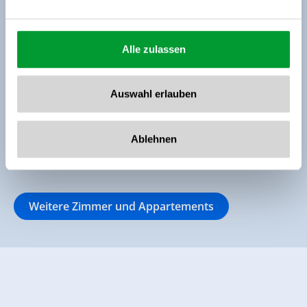
Kühlschrank mit Gefrierfach, Mikrowelle,
Wasserkocher, Toaster, Kaffeemaschine)
Flachbildfernseher, einer Couch und Ausgang
Alle zulassen
zum Garten. Bad mit Dusche und WC inkl.
Bettwäsche, Handtücher, Föhn
Auswahl erlauben
Ausstattung
Verfügbarkeitskalender
Ablehnen
Weitere Zimmer und Appartements