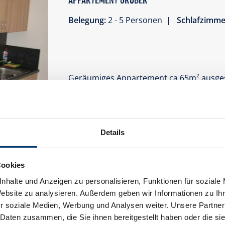
Belegung:
2 - 5 Personen |
Schlafzimme
Geräumiges Appartement ca 65m² ausge
einem Dreibettzimmer mit Dusche/WC. Ei
Kaffeemaschine,...... im Eingangsbereich
Ausstattung
Details
Verfügbarkeitskalender
Cookies
nhalte und Anzeigen zu personalisieren, Funktionen für soziale
Website zu analysieren. Außerdem geben wir Informationen zu I
r soziale Medien, Werbung und Analysen weiter. Unsere Partner
 Daten zusammen, die Sie ihnen bereitgestellt haben oder die s