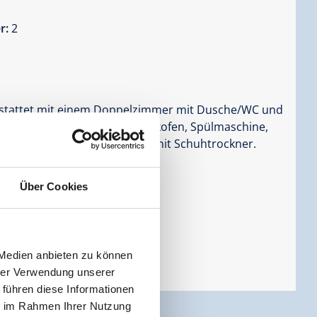
r:
2
stattet mit einem Doppelzimmer mit Dusche/WC und
ne Küche mit TV, E-Herd, Backofen, Spülmaschine,
 befindet sich eine Garderobe mit Schuhtrockner.
Über Cookies
 Medien anbieten zu können
hrer Verwendung unserer
 führen diese Informationen
ie im Rahmen Ihrer Nutzung