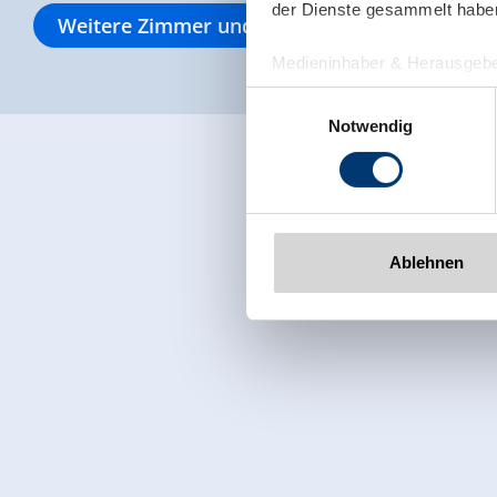
der Dienste gesammelt habe
Weitere Zimmer und Appartements
Medieninhaber & Herausgebe
Zeller Bergbahnen Zillert
Einwilligungsauswahl
Rohr 23// A-6280 Zell am Zill
Notwendig
Tel: +43 5282 7165// info@zi
www.zillertalarena.com
Ablehnen