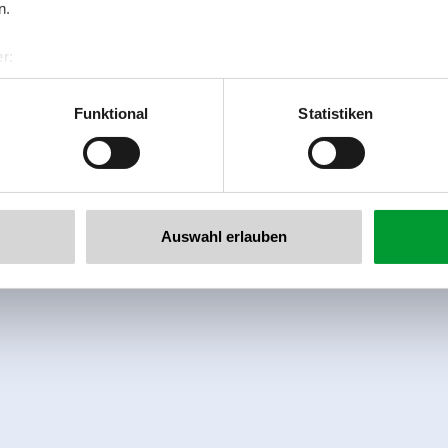
n.
r:
al GmbH & Co KG
er
Funktional
Statistiken
llertalarena.com
Auswahl erlauben