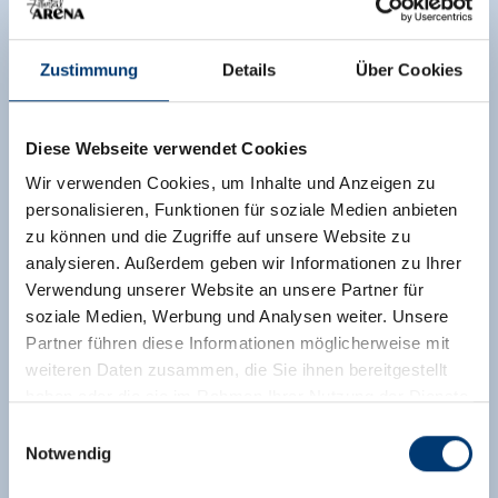
Zustimmung
Details
Über Cookies
Diese Webseite verwendet Cookies
Wir verwenden Cookies, um Inhalte und Anzeigen zu
personalisieren, Funktionen für soziale Medien anbieten
zu können und die Zugriffe auf unsere Website zu
analysieren. Außerdem geben wir Informationen zu Ihrer
Verwendung unserer Website an unsere Partner für
Ap./4 Schlafräume/Dusche und Bad,WC
soziale Medien, Werbung und Analysen weiter. Unsere
Zimmergröße:
70 m² |
Belegung:
2 - 10
Partner führen diese Informationen möglicherweise mit
Personen |
Schlafzimmer:
4
weiteren Daten zusammen, die Sie ihnen bereitgestellt
haben oder die sie im Rahmen Ihrer Nutzung der Dienste
Die Ferienwohnung ist 100 m² groß und bietet
gesammelt haben.
Einwilligungsauswahl
für 4-10 Personen Platz. Weiters verfügt sie über
Notwendig
4 Schlafzimmer, 2 Badezimmer und 2 WC, eine
Medieninhaber & Herausgeber:
gemütliche Wohnküche, Sat-TV, Balkon und eine