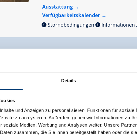
Ausstattung
Verfügbarkeitskalender
Stornobedingungen
Informationen 
Appartment "Blumenwiese"
Details
Zimmergröße:
30 m² |
Belegung:
2 - 3 
Cookies
nhalte und Anzeigen zu personalisieren, Funktionen für soziale
Website zu analysieren. Außerdem geben wir Informationen zu I
Ferienwohnung mit Wohnküche und 1 Sch
r soziale Medien, Werbung und Analysen weiter. Unsere Partner
Personen sowie Dusche/WC und Balkon
 Daten zusammen, die Sie ihnen bereitgestellt haben oder die s