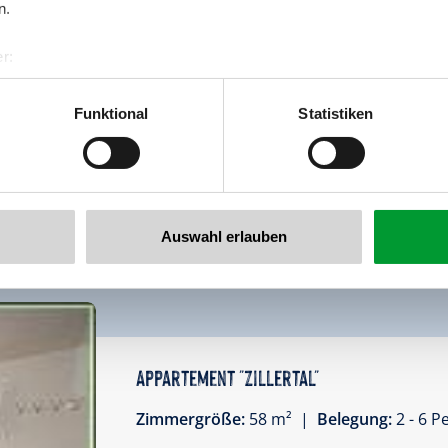
n.
Ausstattung
Verfügbarkeitskalender
r:
Stornobedingungen
Informationen 
al GmbH & Co KG
er
Funktional
Statistiken
llertalarena.com
Auswahl erlauben
Appartement "Zillertal"
Zimmergröße:
58 m² |
Belegung:
2 - 6 