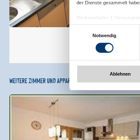
der Dienste gesammelt habe
Medieninhaber & Herausgebe
Zeller Bergbahnen Zillert
Einwilligungsauswahl
Rohr 23// A-6280 Zell am Zill
Notwendig
Tel: +43 5282 7165// info@zi
www.zillertalarena.com
Ablehnen
WEITERE ZIMMER UND APPARTEMENTS