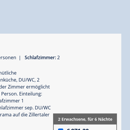
Personen |
Schlafzimmer:
2
mütliche
hnküche, DU/WC, 2
 der Zimmer ermöglicht
 Person. Einteilung:
afzimmer 1
chlafzimmer sep. DU/WC
ma auf die Zillertaler
2 Erwachsene,
für 6 Nächte