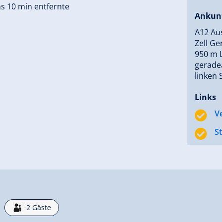
s 10 min entfernte
Ankun
A12 Aus
Zell Ge
950 m 
gerade
linken 
Links
V
S
2
Gäste