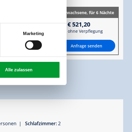
2 Erwachsene,
für 6 Nächte
zur Zahlung
€ 521,20
ohne Verpflegung
Marketing
Anfrage senden
Alle zulassen
Personen |
Schlafzimmer:
2