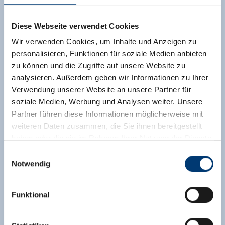
pur!
Außerdem befindet sich unser Haus nur ca.
Diese Webseite verwendet Cookies
250m von der Isskogelbahn (Gondelbahn)
entfernt!
Wir verwenden Cookies, um Inhalte und Anzeigen zu
personalisieren, Funktionen für soziale Medien anbieten
Ausstattung
zu können und die Zugriffe auf unsere Website zu
Verfügbarkeitskalender
analysieren. Außerdem geben wir Informationen zu Ihrer
Verwendung unserer Website an unsere Partner für
soziale Medien, Werbung und Analysen weiter. Unsere
Partner führen diese Informationen möglicherweise mit
weiteren Daten zusammen, die Sie ihnen bereitgestellt
haben oder die sie im Rahmen Ihrer Nutzung der Dienste
gesammelt haben.
Einwilligungsauswahl
Notwendig
Medieninhaber & Herausgeber:
Zeller Bergbahnen Zillertal GmbH & Co KG
Funktional
Rohr 23// A-6280 Zell am Ziller
Tel: +43 5282 7165// info@zillertalarena.com
www.zillertalarena.com