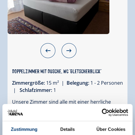
Doppelzimmer mit Dusche, WC "Gletscherblick"
Zimmergröße:
15 m² |
Belegung:
1 - 2 Personen
|
Schlafzimmer:
1
Unsere Zimmer sind alle mit einer herrliche
Aussicht ins wunderschöne Schönachtal
ausgestattet.
Genießen Sie den herrlichen Ausblick auf dem
Zustimmung
Details
Über Cookies
Balkon und wir garantieren ihnen Entspannung