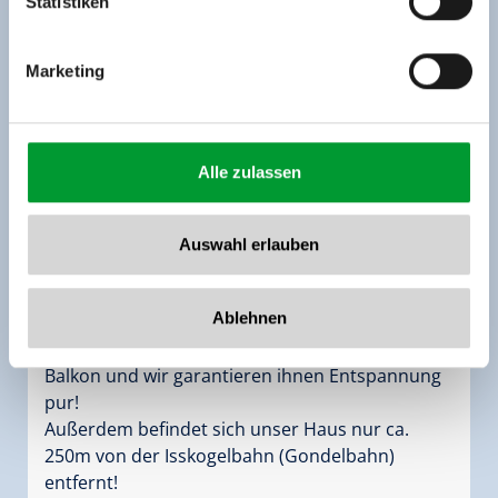
Statistiken
Marketing
Doppelzimmer mit Dusche, WC "Schönblick"
Alle zulassen
Zimmergröße:
15 m² |
Belegung:
1 - 3 Personen
|
Schlafzimmer:
1
Auswahl erlauben
Unsere Zimmer sind alle mit einer herrliche
Aussicht ins wunderschöne Schönachtal
Ablehnen
ausgestattet.
Genießen Sie den herrlichen Ausblick auf dem
Balkon und wir garantieren ihnen Entspannung
pur!
Außerdem befindet sich unser Haus nur ca.
250m von der Isskogelbahn (Gondelbahn)
entfernt!