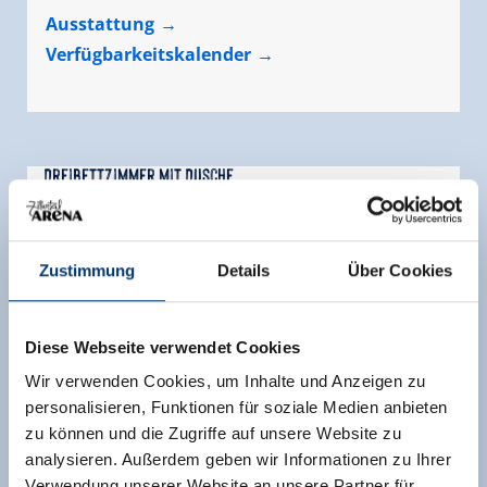
Ausstattung
Verfügbarkeitskalender
Dreibettzimmer mit Dusche
Zimmergröße:
15 m² |
Belegung:
1 - 3 Personen
|
Schlafzimmer:
1
Zustimmung
Details
Über Cookies
Rustikal mit Holz ausgestattet, ohne Strom.
Etagendusche und 2 Klos auf dem Gang.
Diese Webseite verwendet Cookies
Ausstattung
Wir verwenden Cookies, um Inhalte und Anzeigen zu
Verfügbarkeitskalender
personalisieren, Funktionen für soziale Medien anbieten
zu können und die Zugriffe auf unsere Website zu
analysieren. Außerdem geben wir Informationen zu Ihrer
Verwendung unserer Website an unsere Partner für