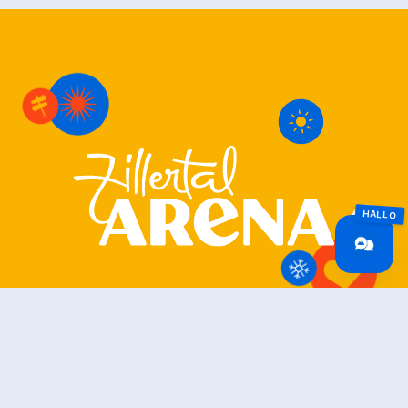
Zillertal Arena
+43 5282 7165
info@zillertalarena.com