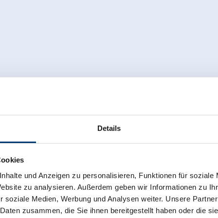
Geräumige Zimmer mit Dusche/WC/ Balko
Informationen finden Sie auf unserer H
www.gmuenderklause.at
Ausstattung
Verfügbarkeitskalender
Stornobedingungen
Informationen 
Details
Cookies
nhalte und Anzeigen zu personalisieren, Funktionen für soziale
Website zu analysieren. Außerdem geben wir Informationen zu I
Appartement/1 Schlafraum, Dusche/WC
r soziale Medien, Werbung und Analysen weiter. Unsere Partner
 Daten zusammen, die Sie ihnen bereitgestellt haben oder die s