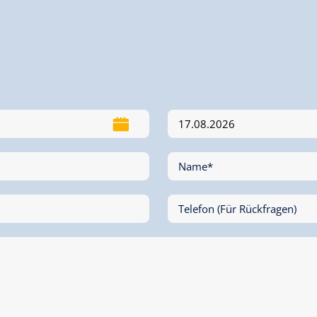
Doppelzimmer mit Dachschräge
Zimmergröße:
20 m² |
Belegung:
1 - 2 
Geräumige Zimmer mit Dusche/WC/ Balko
Informationen finden Sie auf unserer H
www.gmuenderklause.at
Ausstattung
Verfügbarkeitskalender
Stornobedingungen
Informationen 