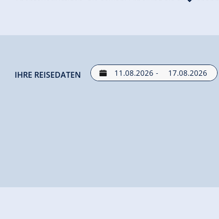
Abenteuerlustigen, die sowohl Erholung als auch span
und entdecken Sie den Charme dieser einzigartigen Unt
-
IHRE REISEDATEN
Angebote für deinen Urlaub