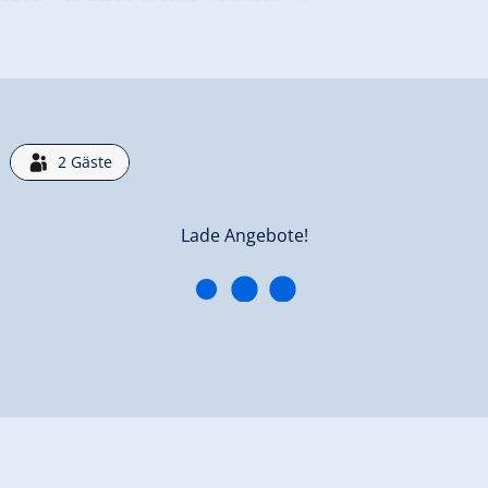
nende Aktivitäten suchen. Kommen Sie
erkunft!
2
Gäste
Doppelzimmer mit Dusche, WC
Zimmergröße:
20 m² |
Belegung:
1 - 2 