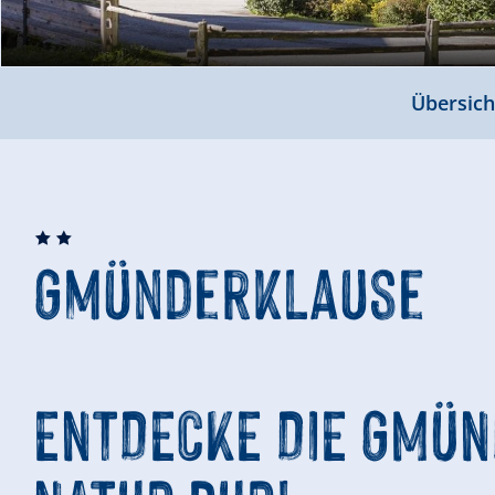
Übersich
🞙
🞙
Gmünderklause
ENTDECKE DIE GMÜ