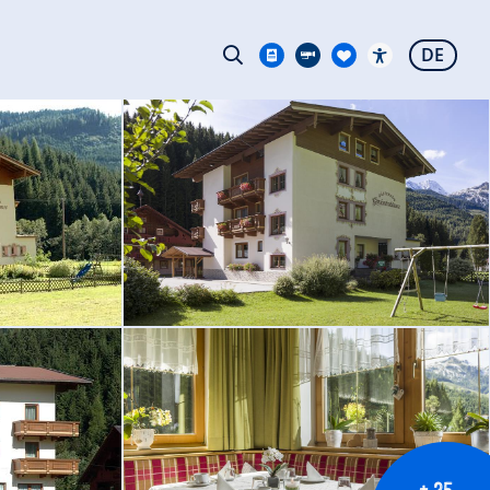
DE
+ 25