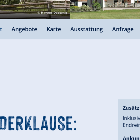
© Hannes Dabernig
t
Angebote
Karte
Ausstattung
Anfrage
Zusätz
NDERKLAUSE:
Inklusi
Endrein
Ankun