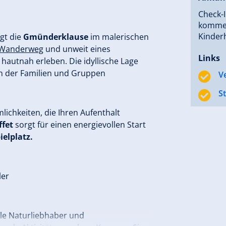
Check-I
kommen
Kinderh
gt die
Gmünderklause
im malerischen
Wanderweg
und unweit eines
Links
hautnah erleben. Die idyllische Lage
in der Familien und Gruppen
V
S
ichkeiten, die Ihren Aufenthalt
fet
sorgt für einen energievollen Start
ielplatz.
ler
lle Naturliebhaber und