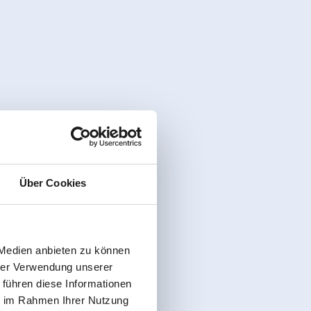
n / TV weitere
ompage
2 Erwachsene,
für 6 Nächte
€ 511,20
zur Zahlung
inkl. Frühstück
Zur Buchung
Über Cookies
 Medien anbieten zu können
hrer Verwendung unserer
 führen diese Informationen
ie im Rahmen Ihrer Nutzung