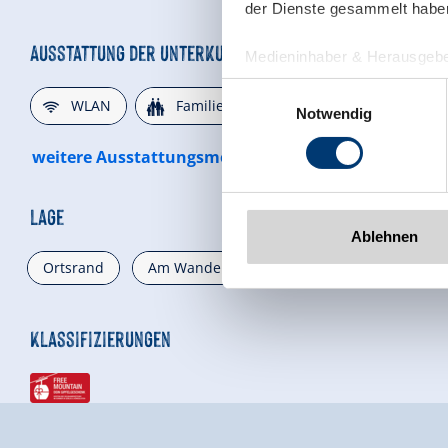
der Dienste gesammelt habe
Medieninhaber & Herausgebe
Zeller Bergbahnen Zillert
Einwilligungsauswahl
Rohr 23// A-6280 Zell am Zill
Notwendig
Tel: +43 5282 7165// info@zi
www.zillertalarena.com
Ablehnen