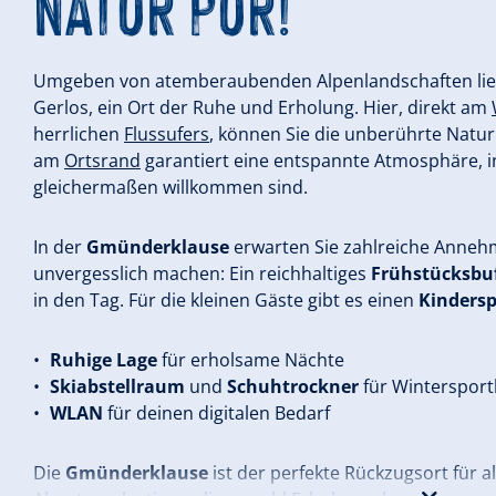
NATUR PUR!
Umgeben von atemberaubenden Alpenlandschaften lie
Gerlos, ein Ort der Ruhe und Erholung. Hier, direkt am
herrlichen
Flussufers
, können Sie die unberührte Natur 
am
Ortsrand
garantiert eine entspannte Atmosphäre, 
gleichermaßen willkommen sind.
In der
Gmünderklause
erwarten Sie zahlreiche Annehml
unvergesslich machen: Ein reichhaltiges
Frühstücksbuf
in den Tag. Für die kleinen Gäste gibt es einen
Kindersp
Ruhige Lage
für erholsame Nächte
Skiabstellraum
und
Schuhtrockner
für Wintersport
WLAN
für deinen digitalen Bedarf
Die
Gmünderklause
ist der perfekte Rückzugsort für a