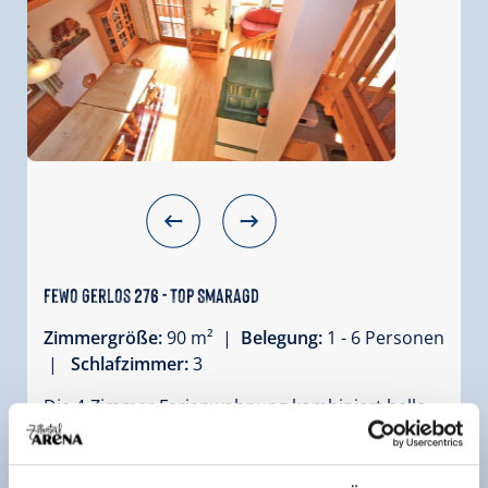
Fewo Gerlos 276 - Top Smaragd
Zimmergröße:
90 m² |
Belegung:
1 - 6 Personen
|
Schlafzimmer:
3
Die 4-Zimmer Ferienwohnung kombiniert helle
Weichholz Möbel mit vielen Fenstern für einen
schönen Rundum-Blick und einer gemütlichen,
alpenländischen Inneneinrichtung. Das Ergebnis