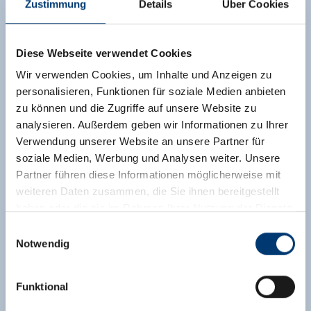
Zustimmung
Details
Über Cookies
überzeugt und ergibt zusammen mit der Balkon
zum Sonne tanken auch außerhalb der Skisaison
eine attraktive Unterkunft für Gruppen oder
Diese Webseite verwendet Cookies
Familien. Skifahrer können bei normaler
Wir verwenden Cookies, um Inhalte und Anzeigen zu
Schneelage die Abfahrt direkt vor der eigenen
personalisieren, Funktionen für soziale Medien anbieten
Haustür beenden. Dank der zwei
zu können und die Zugriffe auf unsere Website zu
Tiefgaragenstellplätze muss man sich auch nicht
analysieren. Außerdem geben wir Informationen zu Ihrer
um das Freischaufeln der Fahrzeuge für einen
Verwendung unserer Website an unsere Partner für
Winterausflug kümmern.
soziale Medien, Werbung und Analysen weiter. Unsere
Ausstattung
Partner führen diese Informationen möglicherweise mit
weiteren Daten zusammen, die Sie ihnen bereitgestellt
Verfügbarkeitskalender
haben oder die sie im Rahmen Ihrer Nutzung der Dienste
gesammelt haben.
Einwilligungsauswahl
Notwendig
Medieninhaber & Herausgeber:
Zeller Bergbahnen Zillertal GmbH & Co KG
Funktional
Rohr 23// A-6280 Zell am Ziller
Tel: +43 5282 7165// info@zillertalarena.com