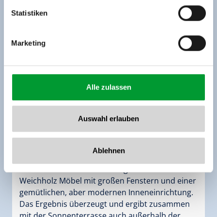
www.zillertalarena.com
Statistiken
Marketing
Alle zulassen
Fewo Gerlos 276 - Top Opal
Auswahl erlauben
Zimmergröße:
60 m² |
Belegung:
1 - 6 Personen
|
Schlafzimmer:
2
Ablehnen
Die 3-Zimmer Ferienwohnung kombiniert helle
Weichholz Möbel mit großen Fenstern und einer
gemütlichen, aber modernen Inneneinrichtung.
Das Ergebnis überzeugt und ergibt zusammen
mit der Sonnenterrasse auch außerhalb der