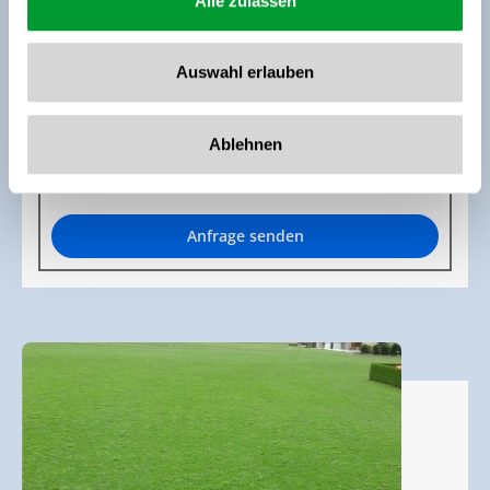
Alle zulassen
Stornobedingungen
Informationen zur Zahlung
Auswahl erlauben
2 Erwachsene,
für 6 Nächte
Ablehnen
€ 679,20
ohne Verpflegung
Anfrage senden