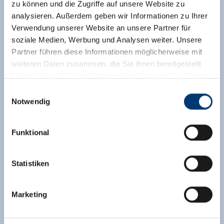
zu können und die Zugriffe auf unsere Website zu
analysieren. Außerdem geben wir Informationen zu Ihrer
Verwendung unserer Website an unsere Partner für
soziale Medien, Werbung und Analysen weiter. Unsere
Partner führen diese Informationen möglicherweise mit
weiteren Daten zusammen, die Sie ihnen bereitgestellt
Doppelzimmer mit Dusche
haben oder die sie im Rahmen Ihrer Nutzung der Dienste
gesammelt haben.
Einwilligungsauswahl
Zimmergröße:
20 m² |
Belegung:
1 - 2 Personen
Notwendig
|
Schlafzimmer:
1
Medieninhaber & Herausgeber:
große, freundliche Zimmer mit Balkon; 2014
Zeller Bergbahnen Zillertal GmbH & Co KG
Funktional
wurden die Zimmer renoviert und mit TV/WLAN
Rohr 23// A-6280 Zell am Ziller
ausgestattet.
Tel: +43 5282 7165// info@zillertalarena.com
www.zillertalarena.com
Statistiken
Ausstattung
Verfügbarkeitskalender
Marketing