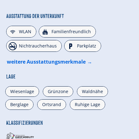
Ausstattung der Unterkunft
🜉
🍺
WLAN
Familienfreundlich
🏝
🐈
Nichtraucherhaus
Parkplatz
weitere Ausstattungsmerkmale
Lage
Wiesenlage
Grünzone
Waldnähe
Berglage
Ortsrand
Ruhige Lage
Klassifizierungen