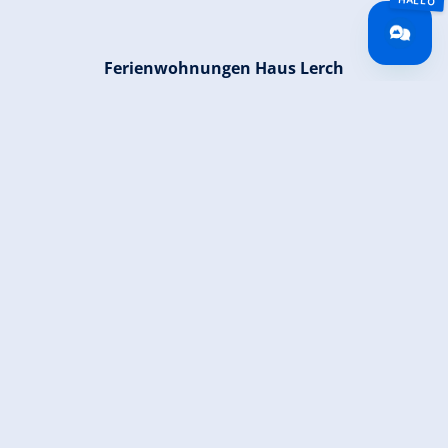
Ferienwohnungen Haus Lerch
Oberkrimml 147
5743 Krimml
0043 664 3326813
info@fewo-lerch.at
www.fewo-lerch.at
Zurück zur Übersicht
Jetzt für den newsletter
anmelden!