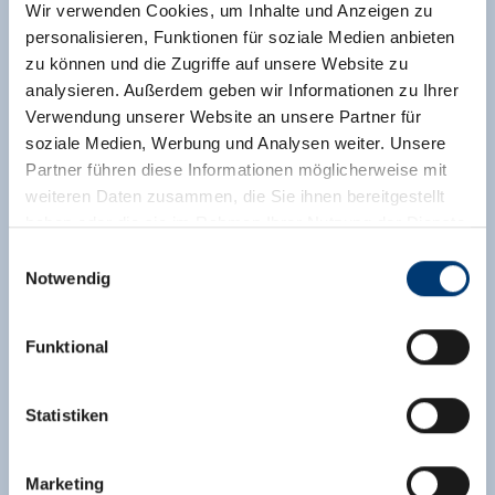
Wir verwenden Cookies, um Inhalte und Anzeigen zu
personalisieren, Funktionen für soziale Medien anbieten
zu können und die Zugriffe auf unsere Website zu
analysieren. Außerdem geben wir Informationen zu Ihrer
Verwendung unserer Website an unsere Partner für
soziale Medien, Werbung und Analysen weiter. Unsere
Partner führen diese Informationen möglicherweise mit
weiteren Daten zusammen, die Sie ihnen bereitgestellt
haben oder die sie im Rahmen Ihrer Nutzung der Dienste
gesammelt haben.
Einwilligungsauswahl
Notwendig
Medieninhaber & Herausgeber:
Zeller Bergbahnen Zillertal GmbH & Co KG
Funktional
Rohr 23// A-6280 Zell am Ziller
Tel: +43 5282 7165// info@zillertalarena.com
www.zillertalarena.com
Statistiken
Appartement Obergeschoss mit Balkon
Marketing