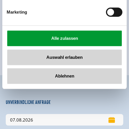
🜉
🐈
Marketing
WLAN
Parkplatz
weitere Ausstattungsmerkmale
Alle zulassen
Lage
Ortsrand
Ruhige Lage
Direkt an der Loipe
Auswahl erlauben
Direkt an der Skibushaltestelle
Zentrale Lage
Ablehnen
Unverbindliche Anfrage