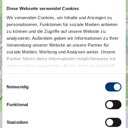
Diese Webseite verwendet Cookies
Wir verwenden Cookies, um Inhalte und Anzeigen zu
personalisieren, Funktionen für soziale Medien anbieten
zu können und die Zugriffe auf unsere Website zu
analysieren. Außerdem geben wir Informationen zu Ihrer
Stöcklergasse 13
Verwendung unserer Website an unsere Partner für
6280 Zell am Ziller
soziale Medien, Werbung und Analysen weiter. Unsere
Route planen
Partner führen diese Informationen möglicherweise mit
weiteren Daten zusammen, die Sie ihnen bereitgestellt
haben oder die sie im Rahmen Ihrer Nutzung der Dienste
gesammelt haben.
Einwilligungsauswahl
Notwendig
Medieninhaber & Herausgeber:
Zeller Bergbahnen Zillertal GmbH & Co KG
Funktional
Rohr 23// A-6280 Zell am Ziller
| Map data ©
contributors
Leaflet
OpenStreetMap
Tel: +43 5282 7165// info@zillertalarena.com
www.zillertalarena.com
Statistiken
Ausstattung der Unterkunft