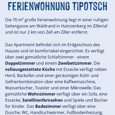
Ferienwohnung Tipotsch
Die 70 m² große Ferienwohnung liegt in einer ruhigen
Seitengasse am Waldrand in Hainzenberg im Zillertal
und ist nur 2 km von Zell am Ziller entfernt.
Das Apartment befindet sich im Erdgeschoss des
Hauses und ist komfortabel eingerichtet. Es verfügt
über zwei gemütliche Schlafzimmer - einem
Doppelzimmer
und einem
Zweibettzimmer
. Die
vollausgestattete Küche
mit Essecke verfügt neben
Herd, Backofen und einer geräumigen Kühl- und
Gefrierkombination über eine Kaffeemaschine,
Wasserkocher, Toaster und einer Mikrowelle. Das
gemütliche
Wohnzimmer
verfügt über ein Sofa, eine
Essecke,
Satellitenfernsehen
und Spiele und Bücher
für Kinder. Das
Badezimmer
verfügt über eine
Dusche, WC, Handtuchwärmer, Fußbodenheizung,