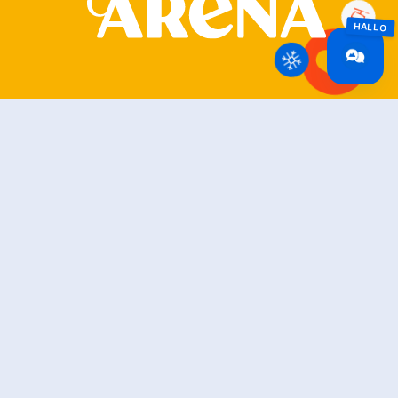
Zillertal Arena
+43 5282 7165
info@zillertalarena.com
Rohr 23
A-6280 Zell am Ziller
Österreich
Unsere Socials – schau vorbei!