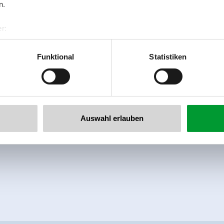
n.
r:
al GmbH & Co KG
er
Funktional
Statistiken
llertalarena.com
Auswahl erlauben