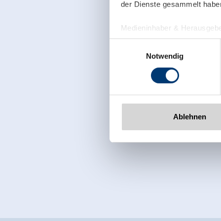
der Dienste gesammelt habe
Medieninhaber & Herausgebe
Zeller Bergbahnen Zillert
Einwilligungsauswahl
Rohr 23// A-6280 Zell am Zill
Notwendig
Tel: +43 5282 7165// info@zi
www.zillertalarena.com
Ablehnen