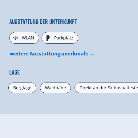
Ausstattung der Unterkunft
🜉
🐈
WLAN
Parkplatz
weitere Ausstattungsmerkmale
Lage
Berglage
Waldnähe
Direkt an der Skibushalteste