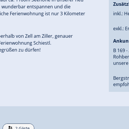
Zusätz
ie wunderbar entspannen und die
liche Ferienwohnung ist nur 3 Kilometer
inkl.: 
exkl.: 
berhalb von Zell am Ziller, genauer
Ankun
Ferienwohnung Schiestl.
begrüßen zu dürfen!
B 169 -
Rohberg
unsere
Bergst
empfoh
2
Gäste