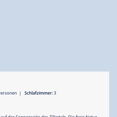
 Personen |
Schlafzimmer:
3
uf der Sonnenseite des Zillertals. Die freie Natur