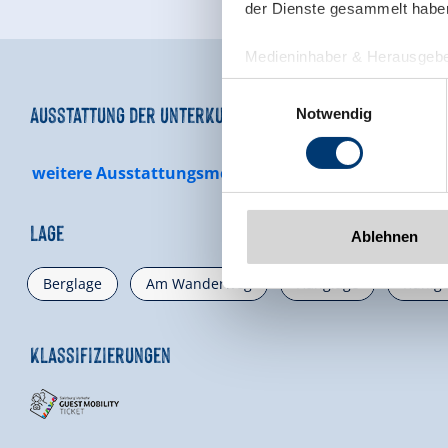
der Dienste gesammelt habe
Medieninhaber & Herausgebe
Zeller Bergbahnen Zillert
Einwilligungsauswahl
Rohr 23// A-6280 Zell am Zill
Ausstattung der Unterkunft
Notwendig
Tel: +43 5282 7165// info@zi
www.zillertalarena.com
weitere Ausstattungsmerkmale
Lage
Ablehnen
Berglage
Am Wanderweg
Hanglage
Ruhige
Klassifizierungen