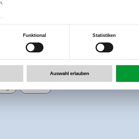
n.
r:
al GmbH & Co KG
er
Funktional
Statistiken
llertalarena.com
Auswahl erlauben
 Lage
Waldnähe