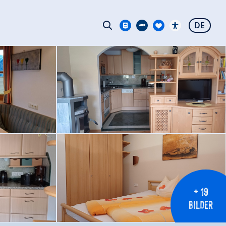
DE
+ 19
BILDER