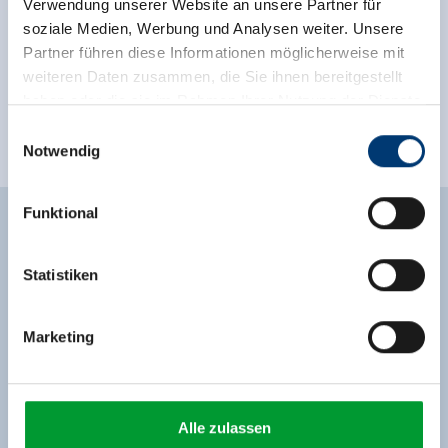
🜉
🔮
Verwendung unserer Website an unsere Partner für
WLAN
Haustiere erlaubt
soziale Medien, Werbung und Analysen weiter. Unsere
Partner führen diese Informationen möglicherweise mit
weitere Ausstattungsmerkmale
weiteren Daten zusammen, die Sie ihnen bereitgestellt
haben oder die sie im Rahmen Ihrer Nutzung der Dienste
Lage
gesammelt haben.
Einwilligungsauswahl
Notwendig
Ruhige Lage
Berglage
Waldnähe
Medieninhaber & Herausgeber:
Zeller Bergbahnen Zillertal GmbH & Co KG
Funktional
Rohr 23// A-6280 Zell am Ziller
Tel: +43 5282 7165// info@zillertalarena.com
www.zillertalarena.com
Statistiken
Unverbindliche Anfrage
Marketing
Alle zulassen