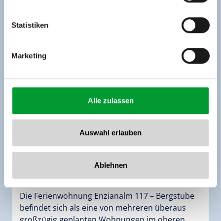
Tel: +43 5282 7165// info@zillertalarena.com
www.zillertalarena.com
Statistiken
Marketing
Alle zulassen
Auswahl erlauben
Enzianalm 117 - Bergstube
Zimmergröße:
65 m² |
Belegung:
1 - 6 Personen
Ablehnen
|
Schlafzimmer:
2
Die Ferienwohnung Enzianalm 117 – Bergstube
befindet sich als eine von mehreren überaus
großzügig geplanten Wohnungen im oberen