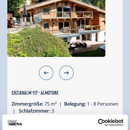
Enzianalm 117 - Almstube
Zimmergröße:
75 m² |
Belegung:
1 - 8 Personen
|
Schlafzimmer:
3
Die Ferienwohnung Enzianalm117/ Top
Almstube bietet viel Platz für eigene abendliche