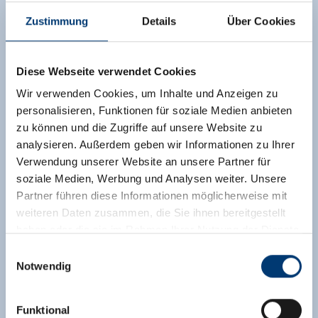
Aktivitäten, wer nicht selbst kochen oder noch
Zustimmung
Details
Über Cookies
ein kleines Getränk außerhalb einnehmen
möchte, findet Restaurants und Après Ski Lokale
in Laufweite. Die 4-Zimmer Ferienwohnung
Diese Webseite verwendet Cookies
bezaubert durch einen gemütlichen Wohnraum
Wir verwenden Cookies, um Inhalte und Anzeigen zu
mit offenem Kamin, einer schönen Sitzecke und
personalisieren, Funktionen für soziale Medien anbieten
gut ausgestatteter, offener Küche. Die
zu können und die Zugriffe auf unsere Website zu
Schlafzimmer sind zum Teil mit Bad en Suite
analysieren. Außerdem geben wir Informationen zu Ihrer
ausgestattet und eignen sich aufgrund Ihrer
Verwendung unserer Website an unsere Partner für
Aufteilung für die Belegung von Paaren oder
soziale Medien, Werbung und Analysen weiter. Unsere
Familien mit Kindern.
Partner führen diese Informationen möglicherweise mit
Ausstattung
weiteren Daten zusammen, die Sie ihnen bereitgestellt
haben oder die sie im Rahmen Ihrer Nutzung der Dienste
Verfügbarkeitskalender
gesammelt haben.
Einwilligungsauswahl
Notwendig
Medieninhaber & Herausgeber:
Zeller Bergbahnen Zillertal GmbH & Co KG
Funktional
Rohr 23// A-6280 Zell am Ziller