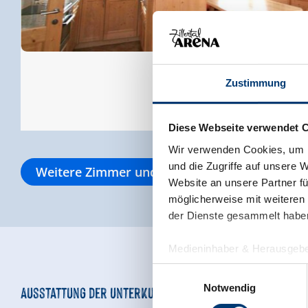
Zustimmung
Diese Webseite verwendet 
Wir verwenden Cookies, um I
und die Zugriffe auf unsere 
Weitere Zimmer und Appartements
Website an unsere Partner fü
möglicherweise mit weiteren
der Dienste gesammelt habe
Medieninhaber & Herausgebe
Zeller Bergbahnen Zillert
Einwilligungsauswahl
Rohr 23// A-6280 Zell am Zill
Notwendig
Ausstattung der Unterkunft
Tel: +43 5282 7165// info@zi