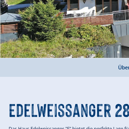
Über
Edelweissanger 28
Das Haus Edelweissanger "F" bietet die perfekte Lage für