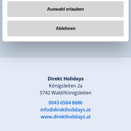
* Ich stimme der Erfassung und elektronischen
Auswahl erlauben
Verarbeitung meiner Daten zu. Alle Infos finden Sie
in unserer
Datenschutzerklärung
Ablehnen
Anfrage senden
Direkt Holidays
Königsleiten 2a
5742 Wald/Königsleiten
0043 6564 8686
info@direktholidays.at
www.direktholidays.at