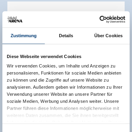
Zustimmung
Details
Über Cookies
Diese Webseite verwendet Cookies
Wir verwenden Cookies, um Inhalte und Anzeigen zu
personalisieren, Funktionen für soziale Medien anbieten
zu können und die Zugriffe auf unsere Website zu
analysieren. Außerdem geben wir Informationen zu Ihrer
Verwendung unserer Website an unsere Partner für
Ferienhaus/4 od. mehr Schlafr./Du od Bad
soziale Medien, Werbung und Analysen weiter. Unsere
Partner führen diese Informationen möglicherweise mit
Zimmergröße:
220 m² |
Belegung:
2 - 22
weiteren Daten zusammen, die Sie ihnen bereitgestellt
Personen |
Schlafzimmer:
8
haben oder die sie im Rahmen Ihrer Nutzung der Dienste
Ferienhäuser für max.22 Personen, auf der
gesammelt haben.
Einwilligungsauswahl