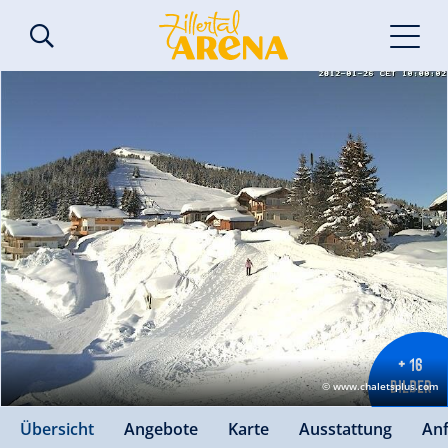
+ 16
BILDER
© www.chaletsplus.com
Übersicht
Angebote
Karte
Ausstattung
An