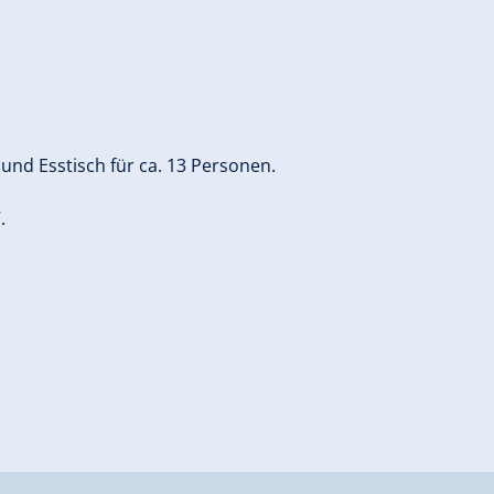
nd Esstisch für ca. 13 Personen.
V.
ür ca. 6 Personen