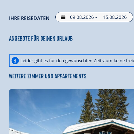
Badezimmer mit Waschbecken, Dusche & WC
Kleine Terrasse
-
IHRE REISEDATEN
Obergeschoß
Angebote für deinen Urlaub
Zwei abgetrennte, gemütliche Schlafkojen mit 2 bzw. 
Zwei weitere kuschelige Schlafkojen mit 2 und 4 Bett
Schlafbereich
Leider gibt es für den gewünschten Zeitraum keine fre
Offener Wohn-Schlafbereich mit Sofa & Flatscreen-TV
Kleiner Balkon
WEITERE ZIMMER UND APPARTEMENTS
Saunahütte
5 m Länge für ca. 6 Personen zum Saunieren mit V
Fenster mit Aussicht
1 Carport mit 2 Autostellplätzen