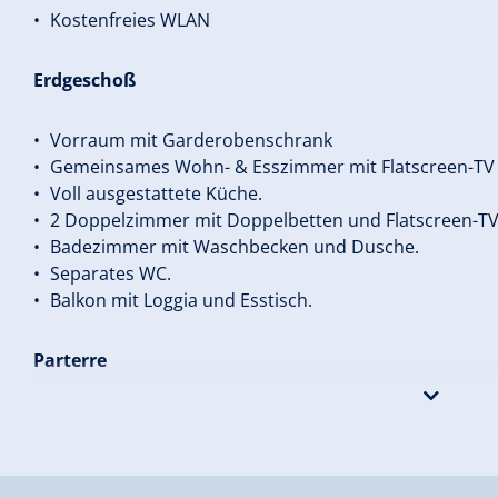
Kostenfreies WLAN
Erdgeschoß
Vorraum mit Garderobenschrank
Gemeinsames Wohn- & Esszimmer mit Flatscreen-TV u
Voll ausgestattete Küche.
2 Doppelzimmer mit Doppelbetten und Flatscreen-T
Badezimmer mit Waschbecken und Dusche.
Separates WC.
Balkon mit Loggia und Esstisch.
Parterre
Skiraum mit Skischuhtrockner
Kleine Wohnküche mit Waschmaschine und Esstisch f
1 Doppelzimmer mit Doppelbett und Flatscreen-TV