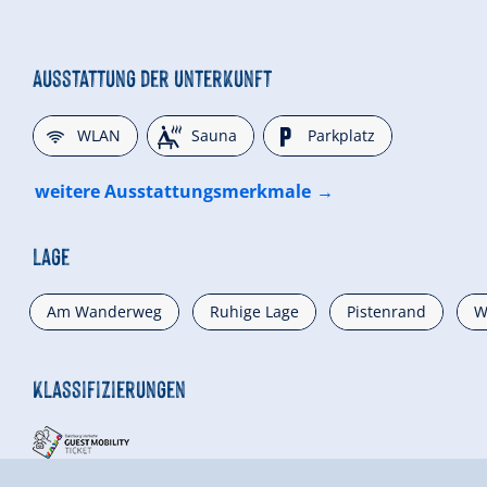
Ausstattung der Unterkunft
🜉
🗔
🐈
WLAN
Sauna
Parkplatz
weitere Ausstattungsmerkmale
Lage
Am Wanderweg
Ruhige Lage
Pistenrand
W
Klassifizierungen