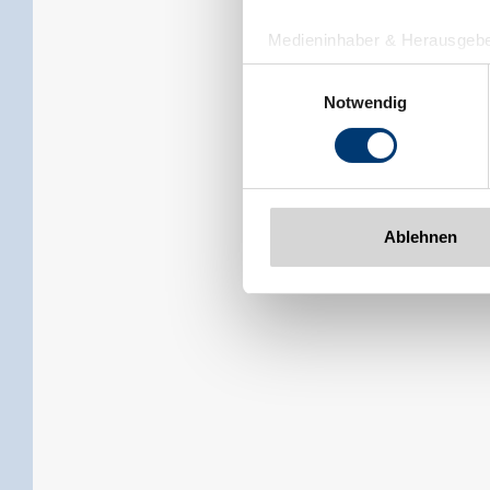
Medieninhaber & Herausgebe
Zeller Bergbahnen Zillert
Einwilligungsauswahl
Rohr 23// A-6280 Zell am Zill
Notwendig
Tel: +43 5282 7165// info@zi
www.zillertalarena.com
Ablehnen