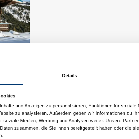
hminuten vom Chalet entfernt
nt Betrieben des My Alpenwelt Resort
Verfügbarkeitskalender
Details
Cookies
nhalte und Anzeigen zu personalisieren, Funktionen für soziale
Website zu analysieren. Außerdem geben wir Informationen zu I
r soziale Medien, Werbung und Analysen weiter. Unsere Partner
Appartement/Fewo, Dusche oder Bad, WC,
 Daten zusammen, die Sie ihnen bereitgestellt haben oder die s
n.