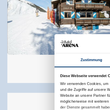
Zusatz Angebote:
Lieferservice täglich von 11:00 bis 21:30 Uhr
FelsenBAD&SPA im My Alpenwelt Resort nur wenige Ge
Kulinarische Highlights in den verscheidenen Restaura
Après Ski in der Hannes Alm & Bergliebe Club
Zustimmung
Diese Webseite verwendet 
Wir verwenden Cookies, um I
und die Zugriffe auf unsere 
Website an unsere Partner fü
möglicherweise mit weiteren
der Dienste gesammelt habe