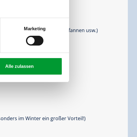
Personen |
Schlafzimmer:
2
Marketing
lien (Wasserkocher, Töpfe, Pfannen usw.)
Alle zulassen
Familien
onders im Winter ein großer Vorteil!)