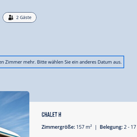
2
Gäste
3 Betten (5 Personen).
en (6 Personen) im offenen Wohn-
ien Zimmer mehr. Bitte wählen Sie ein anderes Datum aus.
orraum zum Abkühlen & Umkleiden
Chalet H
Zimmergröße:
157 m² |
Belegung:
2 - 1