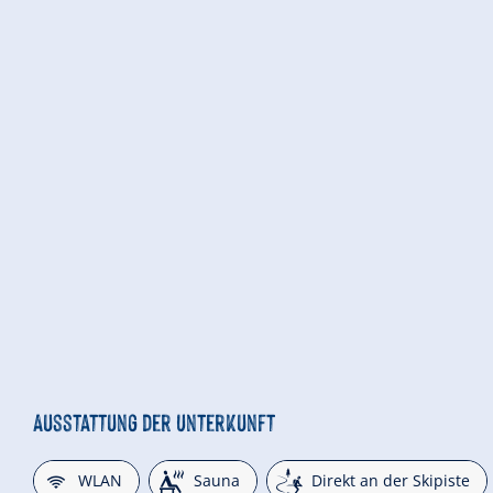
Ausstattung der Unterkunft
🜉
🗔
🞷
WLAN
Sauna
Direkt an der Skipiste