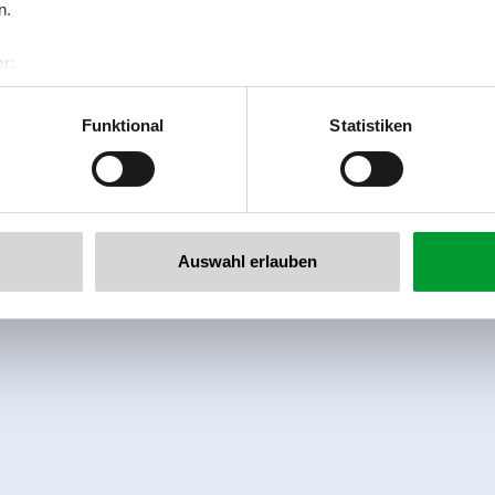
n.
Ausstattung
r:
Verfügbarkeitskalender
al GmbH & Co KG
er
Funktional
Statistiken
llertalarena.com
Auswahl erlauben