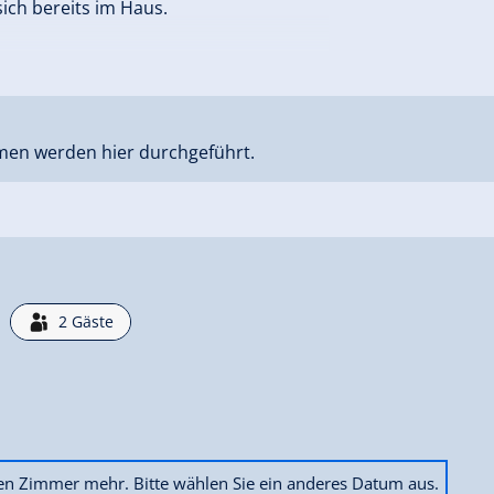
sich bereits im Haus.
.at/die-chalets/chalet-edelweissalm/
men werden hier durchgeführt.
2
Gäste
ien Zimmer mehr. Bitte wählen Sie ein anderes Datum aus.