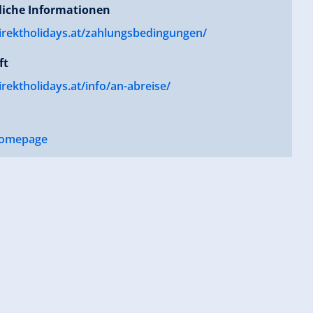
liche Informationen
rektholidays.at/zahlungsbedingungen/
ft
ektholidays.at/info/an-abreise/
omepage