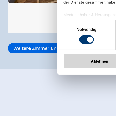
der Dienste gesammelt habe
Medieninhaber & Herausgebe
Zeller Bergbahnen Zillert
Einwilligungsauswahl
Rohr 23// A-6280 Zell am Zill
Notwendig
Tel: +43 5282 7165// info@zi
www.zillertalarena.com
Weitere Zimmer und Appartements
Ablehnen