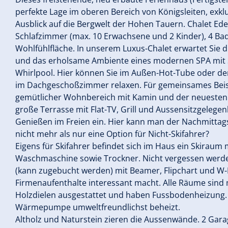
perfekte Lage im oberen Bereich von Königsleiten, exk
Ausblick auf die Bergwelt der Hohen Tauern. Chalet Ed
Schlafzimmer (max. 10 Erwachsene und 2 Kinder), 4 B
Wohlfühlfläche. In unserem Luxus-Chalet erwartet Sie d
und das erholsame Ambiente eines modernen SPA mit 
Whirlpool. Hier können Sie im Außen-Hot-Tube oder d
im Dachgeschoßzimmer relaxen. Für gemeinsames Be
gemütlicher Wohnbereich mit Kamin und der neuesten M
große Terrasse mit Flat-TV, Grill und Aussensitzgelege
Genießen im Freien ein. Hier kann man der Nachmittags
nicht mehr als nur eine Option für Nicht-Skifahrer?
Eigens für Skifahrer befindet sich im Haus ein Skiraum 
Waschmaschine sowie Trockner. Nicht vergessen werde
(kann zugebucht werden) mit Beamer, Flipchart und W-L
Firmenaufenthalte interessant macht. Alle Räume sind
Holzdielen ausgestattet und haben Fussbodenheizung. 
Wärmepumpe umweltfreundlichst beheizt.
Altholz und Naturstein zieren die Aussenwände. 2 Gara