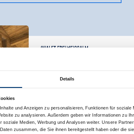
Chalet Edelweissalm
Zimmergröße:
191 m² |
Belegung:
1 - 1
Details
Chalet Edelweissalm verfügt über insges
Kinder), 4 Badezimmer und ca. 190m2 Woh
die urige Gemütlichkeit einer Berghütt
Cookies
Sauna, Dampfbad, Erlebnisdusche und Wh
nhalte und Anzeigen zu personalisieren, Funktionen für soziale
der freistehenden Nostalgiebadewanne 
Website zu analysieren. Außerdem geben wir Informationen zu I
Beisammensein wurde ein modern-gemüt
r soziale Medien, Werbung und Analysen weiter. Unsere Partner
Medientechnik eingerichtet. Eine große Te
 Daten zusammen, die Sie ihnen bereitgestellt haben oder die s
sowie der Hot-Tube laden zum Genießen 