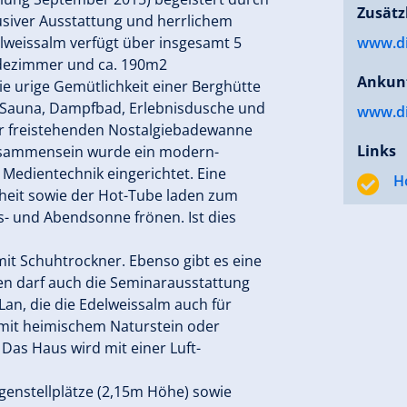
Zusätz
lusiver Ausstattung und herrlichem
elweissalm verfügt über insgesamt 5
www.di
adezimmer und ca. 190m2
Ankun
ie urige Gemütlichkeit einer Berghütte
Sauna, Dampfbad, Erlebnisdusche und
www.dir
er freistehenden Nostalgiebadewanne
Links
isammensein wurde ein modern-
edientechnik eingerichtet. Eine
H
nheit sowie der Hot-Tube laden zum
- und Abendsonne frönen. Ist dies
mit Schuhtrockner. Ebenso gibt es eine
n darf auch die Seminarausstattung
an, die die Edelweissalm auch für
 mit heimischem Naturstein oder
Das Haus wird mit einer Luft-
genstellplätze (2,15m Höhe) sowie