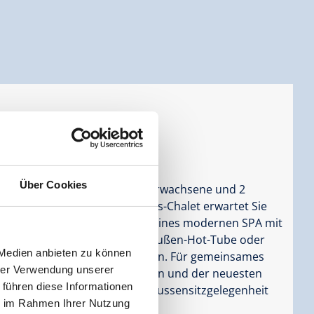
2 Personen |
Schlafzimmer:
5
Über Cookies
amt 5 Schlafzimmer (max. 10 Erwachsene und 2
lfühlfläche. In unserem Luxus-Chalet erwartet Sie
e und das erholsame Ambiente eines modernen SPA mit
irlpool. Hier können Sie im Außen-Hot-Tube oder
 Medien anbieten zu können
im Dachgeschoßzimmer relaxen. Für gemeinsames
hrer Verwendung unserer
licher Wohnbereich mit Kamin und der neuesten
 führen diese Informationen
rrasse mit Flat-TV, Grill und Aussensitzgelegenheit
ie im Rahmen Ihrer Nutzung
im Freien ein.