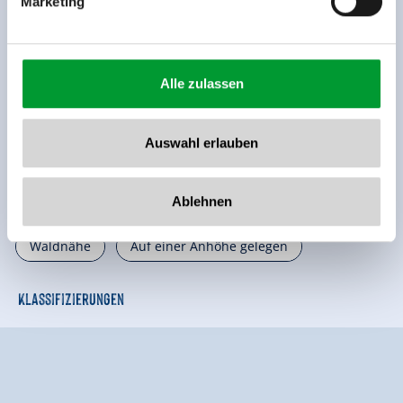
Marketing
🐈
Parkplatz
weitere Ausstattungsmerkmale
Alle zulassen
Lage
Auswahl erlauben
Ruhige Lage
Direkt an der Skibushaltestelle
Ablehnen
Am Wanderweg
Hanglage
Berglage
Waldnähe
Auf einer Anhöhe gelegen
Klassifizierungen