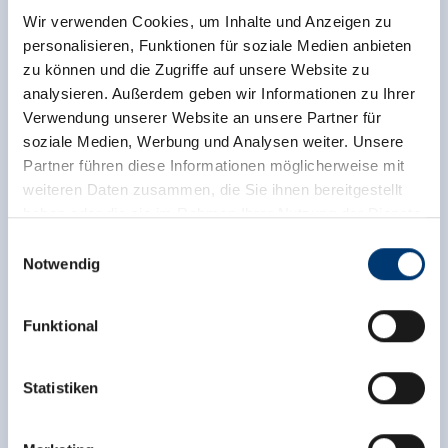
Wir verwenden Cookies, um Inhalte und Anzeigen zu
personalisieren, Funktionen für soziale Medien anbieten
zu können und die Zugriffe auf unsere Website zu
analysieren. Außerdem geben wir Informationen zu Ihrer
Verwendung unserer Website an unsere Partner für
soziale Medien, Werbung und Analysen weiter. Unsere
Partner führen diese Informationen möglicherweise mit
weiteren Daten zusammen, die Sie ihnen bereitgestellt
haben oder die sie im Rahmen Ihrer Nutzung der Dienste
gesammelt haben.
Einwilligungsauswahl
Notwendig
Medieninhaber & Herausgeber:
Zeller Bergbahnen Zillertal GmbH & Co KG
Funktional
Rohr 23// A-6280 Zell am Ziller
Tel: +43 5282 7165// info@zillertalarena.com
www.zillertalarena.com
Statistiken
Ausstattung der Unterkunft
🜉
🏝
WLAN
Nichtraucherhaus