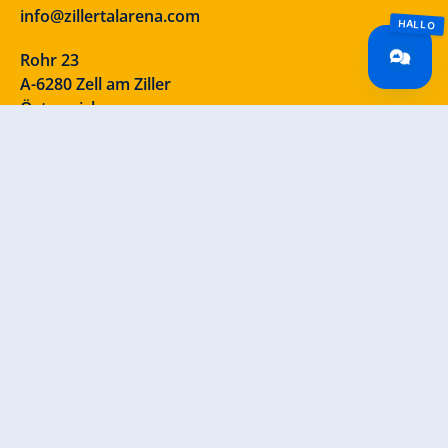
info@zillertalarena.com
Rohr 23
A-6280 Zell am Ziller
Österreich
Unsere Socials – schau vorbei!
INFORMATIONEN
Kontakt