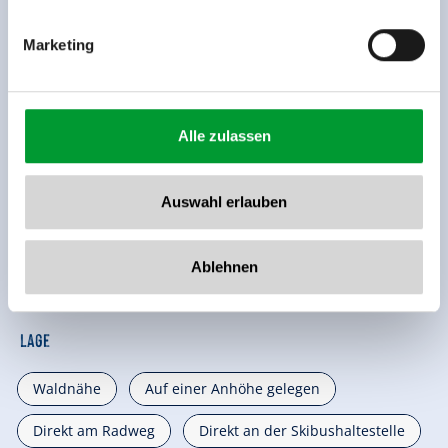
Marketing
Alle zulassen
Ausstattung der Unterkunft
🜉
🏝
WLAN
Nichtraucherhaus
Auswahl erlauben
🐈
Parkplatz
Ablehnen
weitere Ausstattungsmerkmale
Lage
Waldnähe
Auf einer Anhöhe gelegen
Direkt am Radweg
Direkt an der Skibushaltestelle