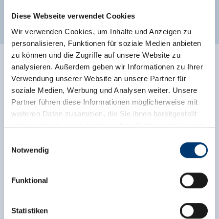
Weitere Zimmer und Appartements
Diese Webseite verwendet Cookies
Wir verwenden Cookies, um Inhalte und Anzeigen zu
personalisieren, Funktionen für soziale Medien anbieten
zu können und die Zugriffe auf unsere Website zu
analysieren. Außerdem geben wir Informationen zu Ihrer
Verwendung unserer Website an unsere Partner für
soziale Medien, Werbung und Analysen weiter. Unsere
Partner führen diese Informationen möglicherweise mit
weiteren Daten zusammen, die Sie ihnen bereitgestellt
haben oder die sie im Rahmen Ihrer Nutzung der Dienste
gesammelt haben.
Einwilligungsauswahl
Notwendig
Medieninhaber & Herausgeber:
Zeller Bergbahnen Zillertal GmbH & Co KG
Funktional
Rohr 23// A-6280 Zell am Ziller
Tel: +43 5282 7165// info@zillertalarena.com
www.zillertalarena.com
Statistiken