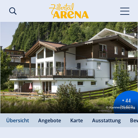
+ 44
BILDER
© Hannes Dabernig
Übersicht
Angebote
Karte
Ausstattung
Be