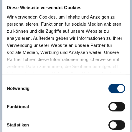
weitere Ausstattungsmerkmale
Diese Webseite verwendet Cookies
Wir verwenden Cookies, um Inhalte und Anzeigen zu
Lage
personalisieren, Funktionen für soziale Medien anbieten
zu können und die Zugriffe auf unsere Website zu
Wiesenlage
Waldnähe
analysieren. Außerdem geben wir Informationen zu Ihrer
Verwendung unserer Website an unsere Partner für
Auf einer Anhöhe gelegen
soziale Medien, Werbung und Analysen weiter. Unsere
Partner führen diese Informationen möglicherweise mit
Direkt an der Skibushaltestelle
Ruhige Lage
weiteren Daten zusammen, die Sie ihnen bereitgestellt
Direkt an der Linienbushaltestelle
haben oder die sie im Rahmen Ihrer Nutzung der Dienste
gesammelt haben.
Einwilligungsauswahl
Notwendig
Klassifizierungen
Medieninhaber & Herausgeber:
Zeller Bergbahnen Zillertal GmbH & Co KG
Funktional
Rohr 23// A-6280 Zell am Ziller
Tel: +43 5282 7165// info@zillertalarena.com
www.zillertalarena.com
Statistiken