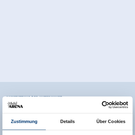
Ausstattung der Unterkunft
🜉
🍺
WLAN
Familienfreundlich
Zustimmung
Details
Über Cookies
🏝
🐈
Nichtraucherhaus
Parkplatz