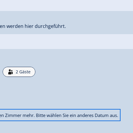
 entfernt, und den Hintertuxer
bei uns begrüßen zu dürfen!
en werden hier durchgeführt.
2
Gäste
ien Zimmer mehr. Bitte wählen Sie ein anderes Datum aus.