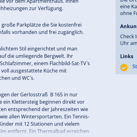
telle vor dem Apartmenthaus. Ihnen
eine Ka
huhheizungen zur Verfügung.
ohne Fu
roße Parkplätze die Sie kostenfrei
Ankun
alls vorhanden und frei zugänglich.
Check I
Uhr am
lichtem Stil eingerichtet und man
uf die umliegende Bergwelt. Ihr
Links
chlafzimmer, einem Flachbild-Sat-TV´s
S
voll ausgestattete Küche mit
chen und WC´s.
ungen der Gerlosstraß B 165 in nur
in Klettersteig beginnen direkt vor
äten entsprechend der Jahreszeiten wie
ie allen Wintersportarten. Ein Tennis-
Kinder mit 12 Stationen und vielem
lm entfernt. Ein Thermalbad erreichen