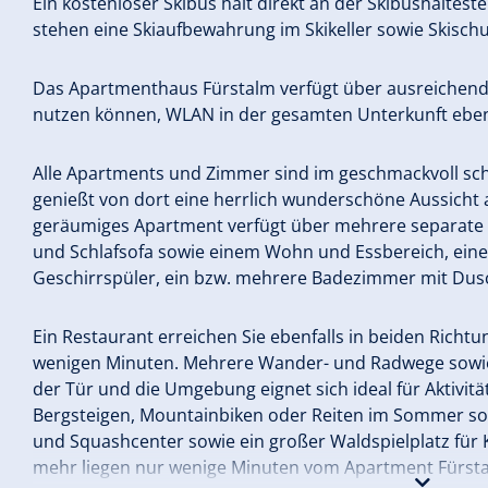
Ein kostenloser Skibus hält direkt an der Skibushaltes
stehen eine Skiaufbewahrung im Skikeller sowie Skisc
Das Apartmenthaus Fürstalm verfügt über ausreichend g
nutzen können, WLAN in der gesamten Unterkunft ebenf
Alle Apartments und Zimmer sind im geschmackvoll sch
genießt von dort eine herrlich wunderschöne Aussicht a
geräumiges Apartment verfügt über mehrere separate S
und Schlafsofa sowie einem Wohn und Essbereich, eine 
Geschirrspüler, ein bzw. mehrere Badezimmer mit Dus
Ein Restaurant erreichen Sie ebenfalls in beiden Richt
wenigen Minuten. Mehrere Wander- und Radwege sowie e
der Tür und die Umgebung eignet sich ideal für Aktivit
Bergsteigen, Mountainbiken oder Reiten im Sommer sow
und Squashcenter sowie ein großer Waldspielplatz für 
mehr liegen nur wenige Minuten vom Apartment Fürsta