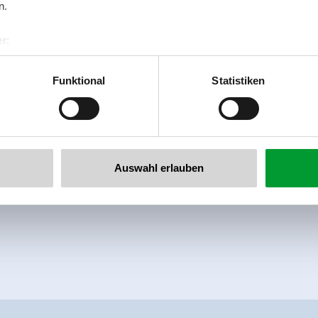
n.
r:
al GmbH & Co KG
er
Funktional
Statistiken
llertalarena.com
Auswahl erlauben