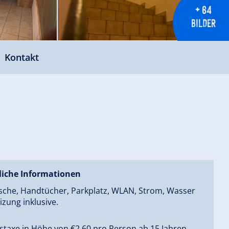
+ 64
BILDER
Kontakt
liche Informationen
sche, Handtücher, Parkplatz, WLAN, Strom, Wasser
zung inklusive.
staxe in Höhe von €2,60 pro Person ab 15 Jahren,