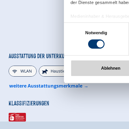
der Dienste gesammelt habe
Medieninhaber & Herausgebe
Zeller Bergbahnen Zillert
Einwilligungsauswahl
Rohr 23// A-6280 Zell am Zill
Notwendig
Tel: +43 5282 7165// info@zi
www.zillertalarena.com
Ausstattung der Unterkunft
🜉
🔮
🐈
Ablehnen
WLAN
Haustiere erlaubt
Parkplatz
weitere Ausstattungsmerkmale
Klassifizierungen