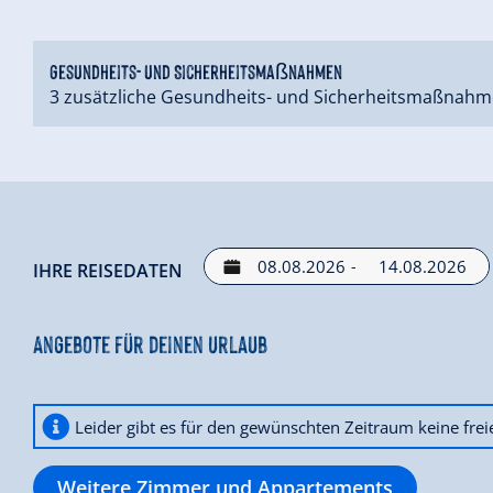
Sie in 35min (31,6km), Mayrhofen liegt 31 min (24,3 km)
Gletscher erreichen Sie nach 46 min (36,8 km).
Gesundheits- und Sicherheitsmaßnahmen
Wir sprechen Ihre Sprache und freuen uns darauf, Sie 
3 zusätzliche Gesundheits- und Sicherheitsmaßnahm
-
IHRE REISEDATEN
Angebote für deinen Urlaub
Leider gibt es für den gewünschten Zeitraum keine fre
Weitere Zimmer und Appartements