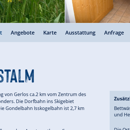
t
Angebote
Karte
Ausstattung
Anfrage
stalm
ng von Gerlos ca.2 km vom Zentrum des
Zusätz
onders. Die Dorfbahn ins Skigebiet
 Die Gondelbahn Isskogelbahn ist 2,7 km
Bettwä
und Hei
Die Ort