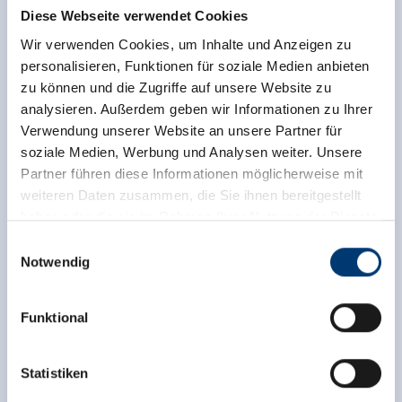
Diese Unterkunft wurde außerhalb des
Diese Webseite verwendet Cookies
Buchungssystems bewertet. TrustYou sammelt diese
Wir verwenden Cookies, um Inhalte und Anzeigen zu
Bewertungen und errechnet einen Durchschnitt der
personalisieren, Funktionen für soziale Medien anbieten
Bewertungsresultate.
zu können und die Zugriffe auf unsere Website zu
analysieren. Außerdem geben wir Informationen zu Ihrer
Verwendung unserer Website an unsere Partner für
soziale Medien, Werbung und Analysen weiter. Unsere
Partner führen diese Informationen möglicherweise mit
weiteren Daten zusammen, die Sie ihnen bereitgestellt
haben oder die sie im Rahmen Ihrer Nutzung der Dienste
gesammelt haben.
Einwilligungsauswahl
Notwendig
Medieninhaber & Herausgeber:
Zeller Bergbahnen Zillertal GmbH & Co KG
Funktional
Rohr 23// A-6280 Zell am Ziller
Tel: +43 5282 7165// info@zillertalarena.com
www.zillertalarena.com
Statistiken