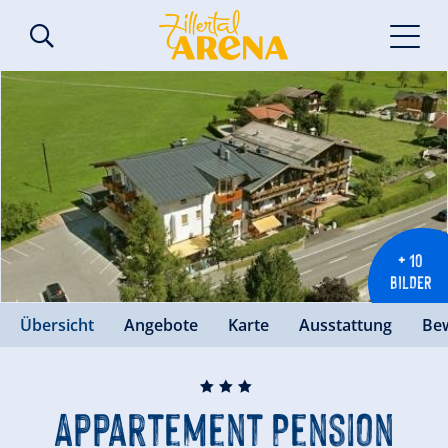
+ 10
BILDER
Übersicht
Angebote
Karte
Ausstattung
Be
🞙
🞙
🞙
Appartement Pension