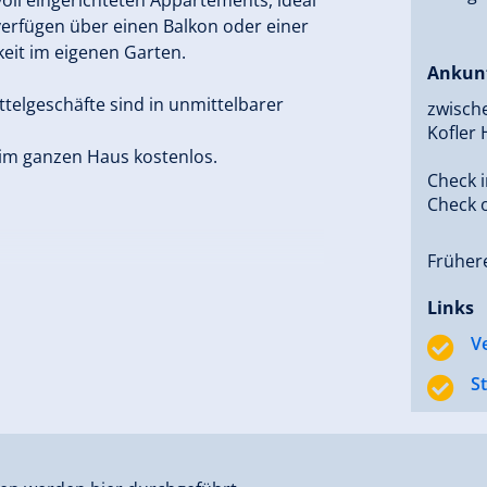
 verfügen über einen Balkon oder einer
eit im eigenen Garten.
Ankun
telgeschäfte sind in unmittelbarer
zwisch
Kofler
 im ganzen Haus kostenlos.
Check i
Check o
Frühere
Links
V
S