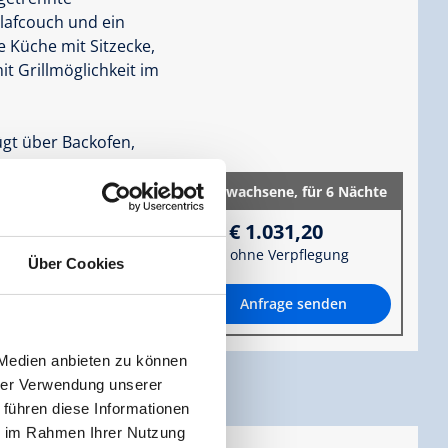
lafcouch und ein
 Küche mit Sitzecke,
t Grillmöglichkeit im
ügt über Backofen,
chirrspüler, Koch und
rank mit Gefrierfach,
2 Erwachsene,
für 6 Nächte
€ 1.031,20
ohne Verpflegung
Über Cookies
Anfrage senden
zur Zahlung
 Medien anbieten zu können
hrer Verwendung unserer
 führen diese Informationen
ie im Rahmen Ihrer Nutzung