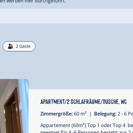
en werden hier durchgeführt.
2
Gäste
Apartment/2 Schlafräume/Dusche, WC
Zimmergröße:
60 m² |
Belegung:
2 - 6 
Appartement (60m²) Top 1 oder Top 4 befi
geeignet für 4 -6 Personen besteht aus 2