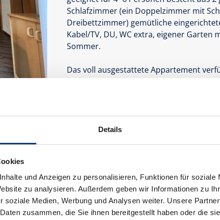
Schlafzimmer (ein Doppelzimmer mit Sch
Dreibettzimmer) gemütliche eingerichtete
Kabel/TV, DU, WC extra, eigener Garten mi
Sommer.
Das voll ausgestattete Appartement verf
Filterkaffeemaschine, Wasserkocher, Ges
Essgeschirr, Eierkocher, Toaster, Kühlsch
Mikrowelle, Safe
Ausstattung
Details
Verfügbarkeitskalender
Stornobedingungen
Informationen 
Cookies
nhalte und Anzeigen zu personalisieren, Funktionen für soziale
Website zu analysieren. Außerdem geben wir Informationen zu I
r soziale Medien, Werbung und Analysen weiter. Unsere Partner
 Daten zusammen, die Sie ihnen bereitgestellt haben oder die s