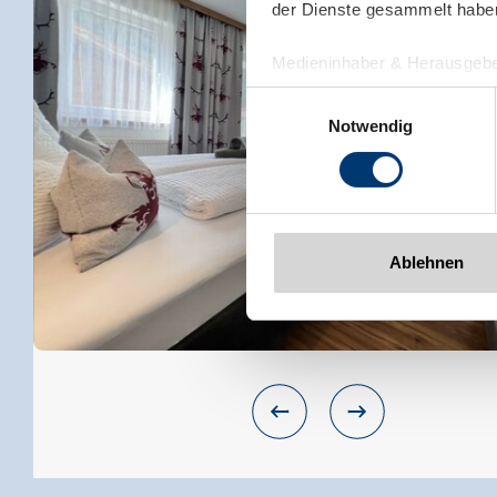
der Dienste gesammelt habe
Medieninhaber & Herausgebe
Zeller Bergbahnen Zillert
Einwilligungsauswahl
Rohr 23// A-6280 Zell am Zill
Notwendig
Tel: +43 5282 7165// info@zi
www.zillertalarena.com
Ablehnen