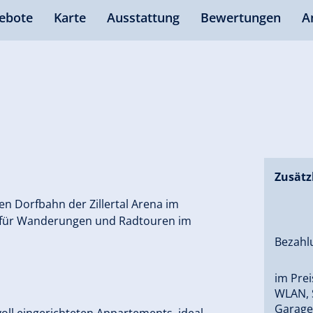
ebote
Karte
Ausstattung
Bewertungen
A
Zusätz
en Dorfbahn der Zillertal Arena im
t für Wanderungen und Radtouren im
Bezahl
im Prei
WLAN, 
Garage 
voll eingerichteten Appartements, ideal