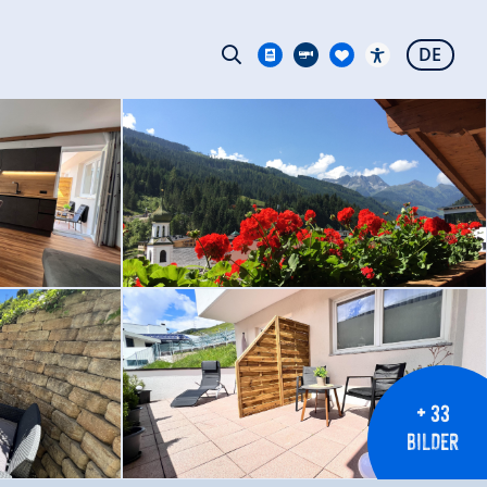
DE
+ 33
BILDER