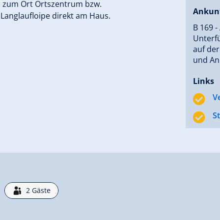
nd zum Ort Ortszentrum bzw.
Ankun
 Langlaufloipe direkt am Haus.
B 169 -
Unterfü
auf der
und Anr
Links
V
S
2
Gäste