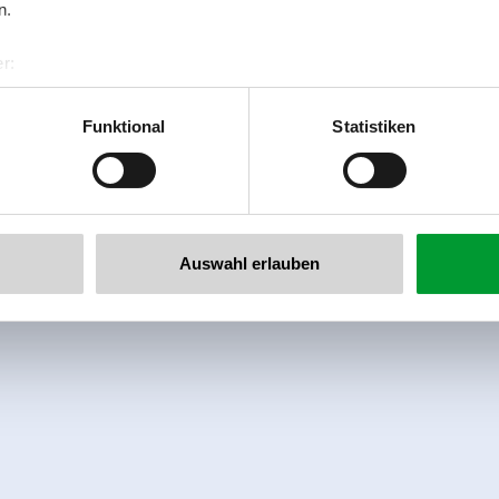
n.
r:
al GmbH & Co KG
er
Funktional
Statistiken
llertalarena.com
Auswahl erlauben