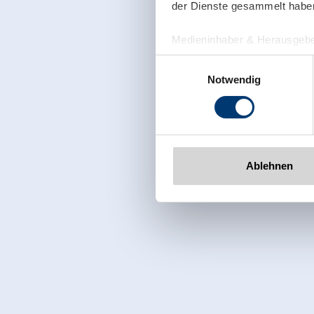
der Dienste gesammelt habe
Medieninhaber & Herausgebe
Zeller Bergbahnen Zillert
Einwilligungsauswahl
Rohr 23// A-6280 Zell am Zill
Notwendig
Tel: +43 5282 7165// info@zi
www.zillertalarena.com
Ablehnen