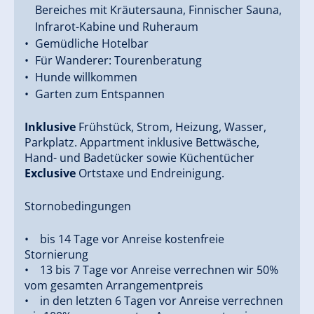
mit bis zu fünf Schlafzimmern sowie Suiten und
Bereiches mit Kräutersauna, Finnischer Sauna,
Doppelzimmer mit Wohlfühlatmosphäre. Alle Zimmer
Infrarot-Kabine und Ruheraum
haben einen großen möblierten Balkon. Ihr Hund ist
Gemüdliche Hotelbar
bei uns ebenfalls willkommen.
Für Wanderer: Tourenberatung
Hunde willkommen
Vor Ort befinden sich Tiefgaragenplätze und
Garten zum Entspannen
ausreichend Parkmöglichkeiten. W-Lan steht
kostenlos zur Verfügung. Starten Sie den Tag mit
Inklusive
Frühstück, Strom, Heizung, Wasser,
einem reichhaltigen Frühstück. Zur Entspannung
Parkplatz. Appartment inklusive Bettwäsche,
nach einem sportlichen Tag haben wir im Ferienhof
Hand- und Badetücker sowie Küchentücher
Gerlos eine kleine Wellnessoase mit finnischer Sauna,
Exclusive
Ortstaxe und Endreinigung.
Kräutersaune und Infrarotkabine sowie einem
Ruheraum.
Stornobedingungen
Nach einem aktiven Tag laden wir Sie zum
• bis 14 Tage vor Anreise kostenfreie
Entspannen auf unserer Sonnenterasse mit
Stornierung
• 13 bis 7 Tage vor Anreise verrechnen wir 50%
Panoramablick ein. Auch für unsere kleinsten Gäste
vom gesamten Arrangementpreis
wird es im Sommer nicht langweilig. Sie dürfen das
• in den letzten 6 Tagen vor Anreise verrechnen
Kinderprogramm im Familiennest Gerlos genießen.