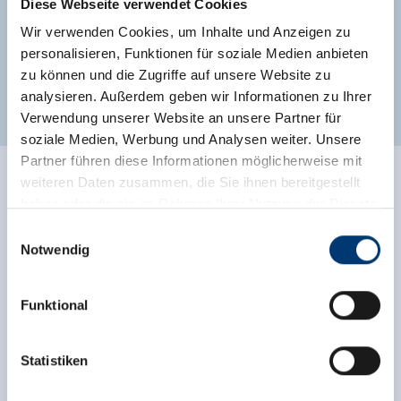
Direkt an der Skibushaltestelle
Am Fluss
Diese Webseite verwendet Cookies
Wir verwenden Cookies, um Inhalte und Anzeigen zu
Klassifizierungen
personalisieren, Funktionen für soziale Medien anbieten
zu können und die Zugriffe auf unsere Website zu
analysieren. Außerdem geben wir Informationen zu Ihrer
Verwendung unserer Website an unsere Partner für
soziale Medien, Werbung und Analysen weiter. Unsere
Partner führen diese Informationen möglicherweise mit
weiteren Daten zusammen, die Sie ihnen bereitgestellt
Bewertungen
haben oder die sie im Rahmen Ihrer Nutzung der Dienste
gesammelt haben.
Einwilligungsauswahl
Notwendig
Medieninhaber & Herausgeber:
Zeller Bergbahnen Zillertal GmbH & Co KG
Funktional
Rohr 23// A-6280 Zell am Ziller
Tel: +43 5282 7165// info@zillertalarena.com
www.zillertalarena.com
Statistiken
Diese Unterkunft wurde außerhalb des