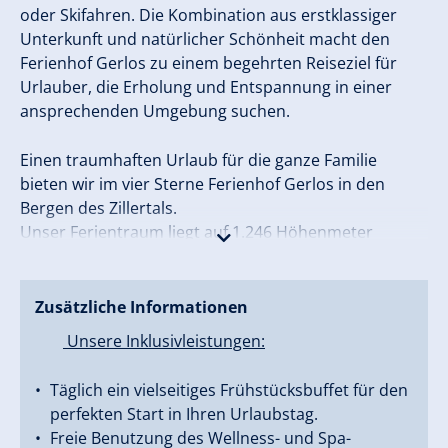
oder Skifahren. Die Kombination aus erstklassiger
Unterkunft und natürlicher Schönheit macht den
Ferienhof Gerlos zu einem begehrten Reiseziel für
Urlauber, die Erholung und Entspannung in einer
ansprechenden Umgebung suchen.
Einen traumhaften Urlaub für die ganze Familie
bieten wir im vier Sterne Ferienhof Gerlos in den
Bergen des Zillertals.
Unser Ferientraum liegt auf 1.246 Höhenmeter
inmitten des größten Skigebiets im Zillertal, der
Zillertal Arena.
Zusätzliche Informationen
In unserem Ferienhof Gerlos vermieten wir
Unsere Inklusivleistungen:
Ferienwohnungen sowie Suiten und Doppelzimmer.
Die Unterkunft befindet sich in ruhiger Lage, nur vier
Täglich ein vielseitiges Frühstücksbuffet für den
Gehminuten vom Ortskern Gerlos entfernt.
perfekten Start in Ihren Urlaubstag.
Wir bieten Ihnen voll ausgestattete Ferienwohnungen
Freie Benutzung des Wellness- und Spa-