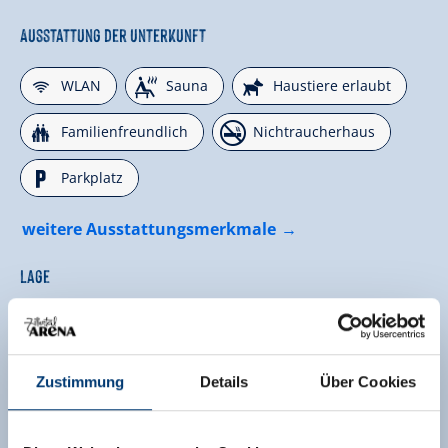
Ausstattung der Unterkunft
🜉
🗔
🔮
WLAN
Sauna
Haustiere erlaubt
🍺
🏝
Familienfreundlich
Nichtraucherhaus
🐈
Parkplatz
weitere Ausstattungsmerkmale
Lage
Am Wanderweg
Direkt an der Linienbushaltestelle
Waldnähe
Zustimmung
Details
Über Cookies
Direkt an d. Ski-/ Wander-/ Bushaltestelle