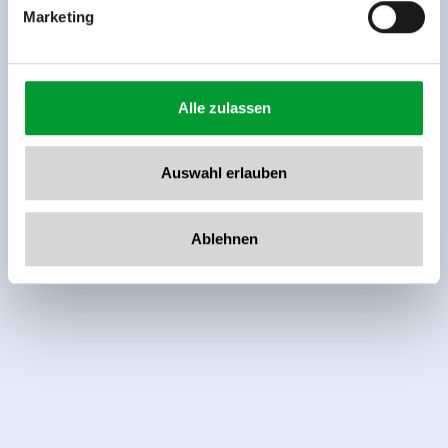
Buchungssystems bewertet. TrustYou sammelt diese
Marketing
Bewertungen und errechnet einen Durchschnitt der
Bewertungsresultate.
Alle zulassen
Auswahl erlauben
Ablehnen