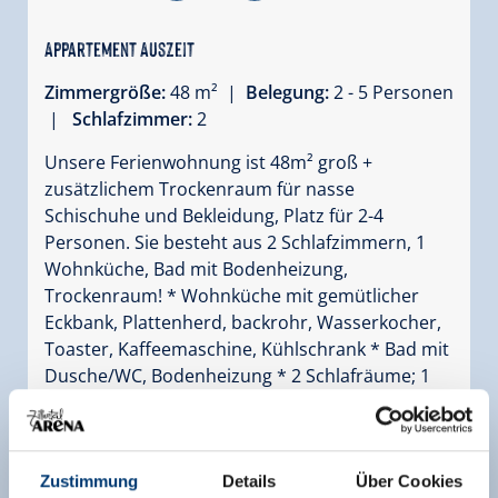
Appartement Auszeit
Zimmergröße:
48 m² |
Belegung:
2 - 5 Personen
|
Schlafzimmer:
2
Unsere Ferienwohnung ist 48m² groß +
zusätzlichem Trockenraum für nasse
Schischuhe und Bekleidung, Platz für 2-4
Personen. Sie besteht aus 2 Schlafzimmern, 1
Wohnküche, Bad mit Bodenheizung,
Trockenraum! * Wohnküche mit gemütlicher
Eckbank, Plattenherd, backrohr, Wasserkocher,
Toaster, Kaffeemaschine, Kühlschrank * Bad mit
Dusche/WC, Bodenheizung * 2 Schlafräume; 1
Doppelbett + 1 Etagenbett
Ausstattung
Verfügbarkeitskalender
Zustimmung
Details
Über Cookies