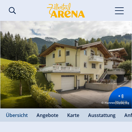
+ 6
BILDER
© Hannes Dabernig
Übersicht
Angebote
Karte
Ausstattung
An