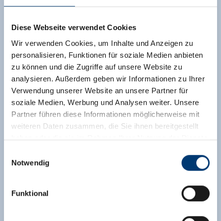
Diese Webseite verwendet Cookies
Wir verwenden Cookies, um Inhalte und Anzeigen zu
personalisieren, Funktionen für soziale Medien anbieten
zu können und die Zugriffe auf unsere Website zu
analysieren. Außerdem geben wir Informationen zu Ihrer
Verwendung unserer Website an unsere Partner für
soziale Medien, Werbung und Analysen weiter. Unsere
Partner führen diese Informationen möglicherweise mit
weiteren Daten zusammen, die Sie ihnen bereitgestellt
haben oder die sie im Rahmen Ihrer Nutzung der Dienste
gesammelt haben.
Einwilligungsauswahl
Notwendig
Medieninhaber & Herausgeber:
Zeller Bergbahnen Zillertal GmbH & Co KG
Funktional
Rohr 23// A-6280 Zell am Ziller
Appartement Bergblick
Tel: +43 5282 7165// info@zillertalarena.com
www.zillertalarena.com