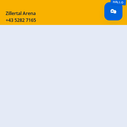
Zillertal Arena
+43 5282 7165
info@zillertalarena.com
Rohr 23
A-6280 Zell am Ziller
Österreich
Unsere Socials – schau vorbei!