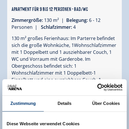
Apartment für 9 bis 12 Personen - Bad/WC
Zimmergröße:
130 m² |
Belegung:
6 - 12
Personen |
Schlafzimmer:
4
130 m² großes Ferienhaus: Im Parterre befindet
sich die große Wohnküche, 1Wohnschlafzimmer
mit 1 Doppelbett und 1 ausziehbarer Couch, 1
WC und Vorraum mit Garderobe. Im
Obergeschoss befindet sich: 1
Wohnschlafzimmer mit 1 Doppelbett-1
Einzelbett und eine ausziehbare Couch, 1
Dreibettzimmer, 1 Doppelzimmer, Bad, 1 WC, 2
TV-Geräte, WLAN-Internetzugang.
Zustimmung
Details
Über Cookies
Ausstattung
Verfügbarkeitskalender
Diese Webseite verwendet Cookies