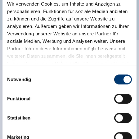
Wir verwenden Cookies, um Inhalte und Anzeigen zu
personalisieren, Funktionen für soziale Medien anbieten
zu können und die Zugriffe auf unsere Website zu
Weitere Zimmer und Appartements
analysieren. Außerdem geben wir Informationen zu Ihrer
Verwendung unserer Website an unsere Partner für
soziale Medien, Werbung und Analysen weiter. Unsere
Partner führen diese Informationen möglicherweise mit
weiteren Daten zusammen, die Sie ihnen bereitgestellt
haben oder die sie im Rahmen Ihrer Nutzung der Dienste
gesammelt haben.
Einwilligungsauswahl
Notwendig
Medieninhaber & Herausgeber:
Zeller Bergbahnen Zillertal GmbH & Co KG
Funktional
Rohr 23// A-6280 Zell am Ziller
Tel: +43 5282 7165// info@zillertalarena.com
www.zillertalarena.com
Statistiken
Marketing