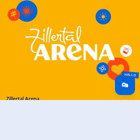
Zillertal Arena
+43 5282 7165
info@zillertalarena.com
Rohr 23
A-6280 Zell am Ziller