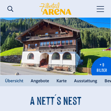
+ 9
BILDER
Übersicht
Angebote
Karte
Ausstattung
Be
A nett´s Nest