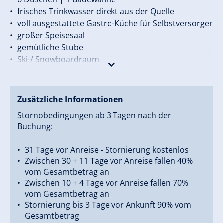
frisches Trinkwasser direkt aus der Quelle
voll ausgestattete Gastro-Küche für Selbstversorger
großer Speisesaal
gemütliche Stube
Ski-/ Snowboardraum
großer Garten mit Mobiliar und Grill
hauseigener Parkplatz für 10 Autos
Garage für Fahrräder / E-Bikes
Zusätzliche Informationen
kostenloses WLAN
Stornobedingungen ab 3 Tagen nach der
Buchung:
31 Tage vor Anreise - Stornierung kostenlos
Zwischen 30 + 11 Tage vor Anreise fallen 40%
vom Gesamtbetrag an
Zwischen 10 + 4 Tage vor Anreise fallen 70%
vom Gesamtbetrag an
Stornierung bis 3 Tage vor Ankunft 90% vom
Gesamtbetrag