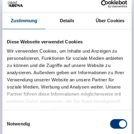
Zustimmung
Details
Über Cookies
Diese Unterkunft wurde außerhalb des
Buchungssystems bewertet. TrustYou sammelt diese
Bewertungen und errechnet einen Durchschnitt der
Diese Webseite verwendet Cookies
Bewertungsresultate.
Wir verwenden Cookies, um Inhalte und Anzeigen zu
personalisieren, Funktionen für soziale Medien anbieten
zu können und die Zugriffe auf unsere Website zu
analysieren. Außerdem geben wir Informationen zu Ihrer
Verwendung unserer Website an unsere Partner für
soziale Medien, Werbung und Analysen weiter. Unsere
Partner führen diese Informationen möglicherweise mit
weiteren Daten zusammen, die Sie ihnen bereitgestellt
haben oder die sie im Rahmen Ihrer Nutzung der Dienste
gesammelt haben.
Einwilligungsauswahl
Notwendig
Medieninhaber & Herausgeber: