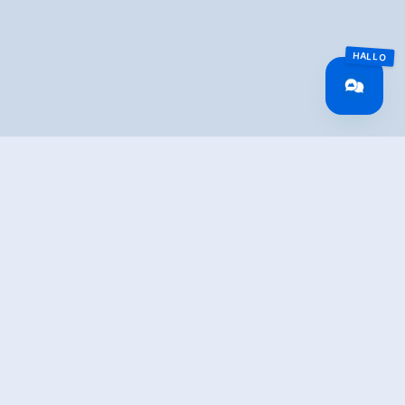
IBUNG
trecke am Ziller