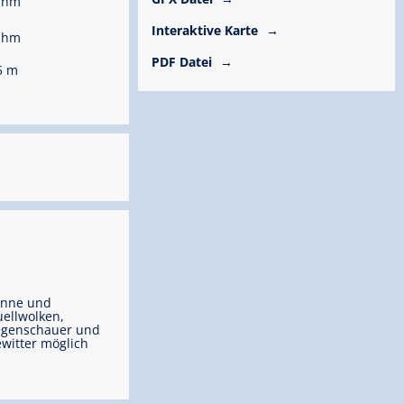
 hm
Interaktive Karte
 hm
PDF Datei
5 m
onne und
ellwolken,
egenschauer und
witter möglich