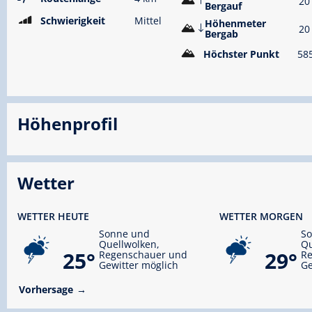
20
Bergauf
Schwierigkeit
Mittel
Höhenmeter
20
Bergab
Höchster Punkt
58
Höhenprofil
Wetter
WETTER HEUTE
WETTER MORGEN
Sonne und
S
Quellwolken,
Qu
25°
29°
Regenschauer und
R
Gewitter möglich
Ge
Vorhersage