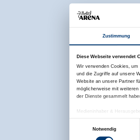
Zustimmung
Diese Webseite verwendet 
Wir verwenden Cookies, um I
und die Zugriffe auf unsere 
Website an unsere Partner fü
möglicherweise mit weiteren
der Dienste gesammelt habe
Medieninhaber & Herausgebe
Zeller Bergbahnen Zillert
Einwilligungsauswahl
Rohr 23// A-6280 Zell am Zill
Notwendig
Tel: +43 5282 7165// info@zi