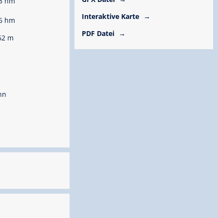
3 hm
Interaktive Karte
6 hm
PDF Datei
62 m
hn