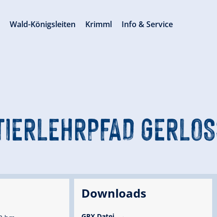
s
Wald-Königsleiten
Krimml
Info & Service
TIERLEHRPFAD GERLOS
Downloads
GPX Datei