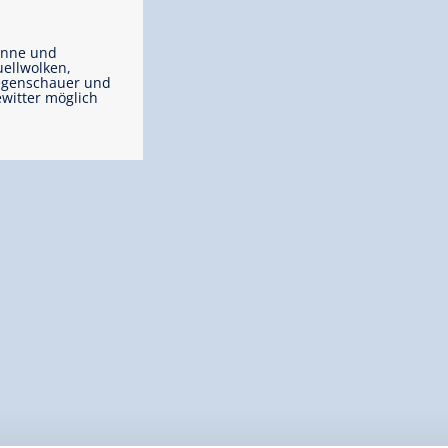
onne und
ellwolken,
egenschauer und
witter möglich