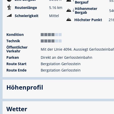
55
Bergauf
Routenlänge
5.16 km
Höhenmeter
54
Bergab
Schwierigkeit
Mittel
Höchster Punkt
21
Kondition
Technik
Öffentlicher
Mit der LInie 4094. Aussiegt Gerlossteinba
Verkehr
Parken
Direkt an der Gerlossteinbahn
Route Start
Bergstation Gerlosstein
Route Ende
Bergstation Gerlosstein
Höhenprofil
Wetter