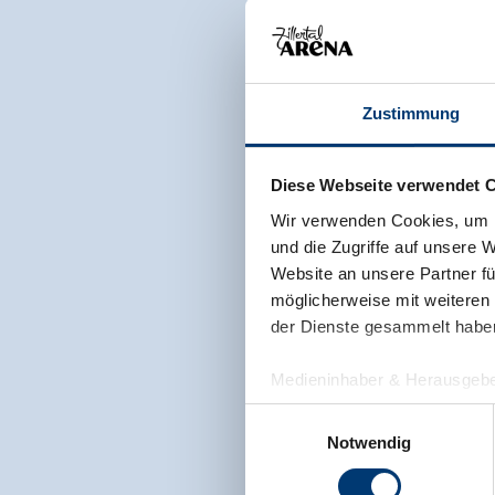
Zustimmung
Diese Webseite verwendet 
Wir verwenden Cookies, um I
und die Zugriffe auf unsere 
Website an unsere Partner fü
möglicherweise mit weiteren
der Dienste gesammelt habe
Medieninhaber & Herausgebe
Zeller Bergbahnen Zillert
Einwilligungsauswahl
Rohr 23// A-6280 Zell am Zill
Notwendig
Tel: +43 5282 7165// info@zi
www.zillertalarena.com