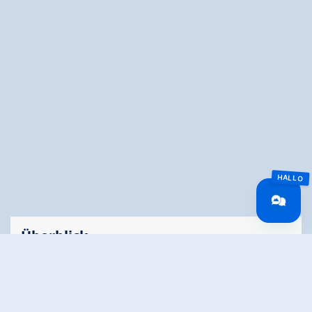
Überblick
Gehzeit
02:29 h
Routenlänge
6.58 km
Schwierigkeit
Mittel