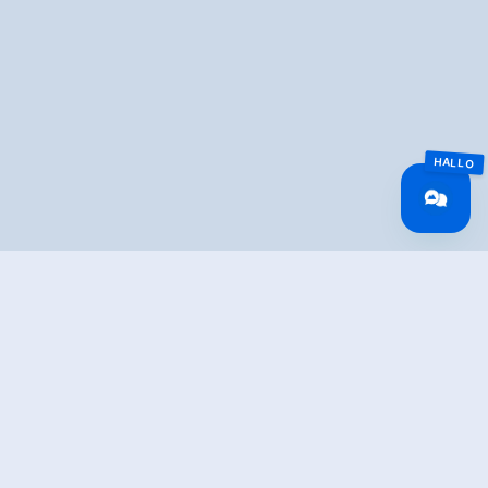
Überblick
Gehzeit
03:00 h
Routenlänge
3 km
Schwierigkeit
Mittel