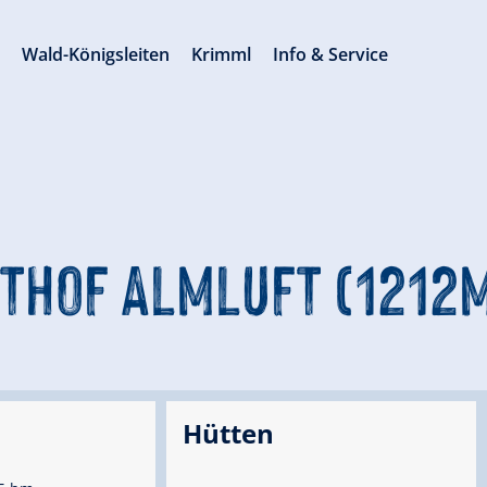
s
Wald-Königsleiten
Krimml
Info & Service
THOF ALMLUFT (1212M
Hütten