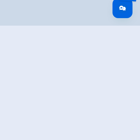
IBUNG
umm auf der Straße bis zum Gasthof Märzenklamm
i führt der Weg zur Antoniuskapelle. Ab hier geht es
er bis zur Mölkenkapelle. Die Straße überqueren und
l ansteigend durch den Wald bis zur Einmündung in
 dort geht es den Rest des Weges auf der wenig