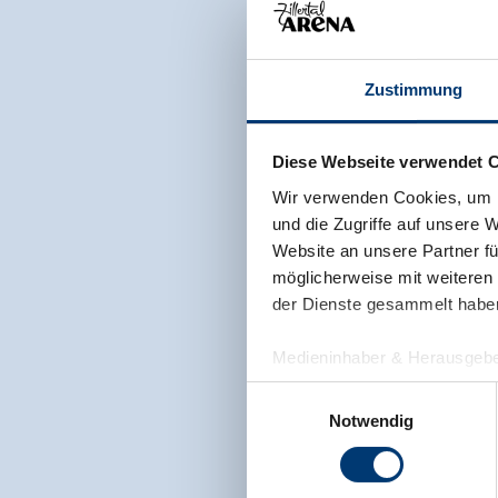
Zustimmung
Diese Webseite verwendet 
Wir verwenden Cookies, um I
und die Zugriffe auf unsere 
Website an unsere Partner fü
möglicherweise mit weiteren
der Dienste gesammelt habe
Medieninhaber & Herausgebe
Zeller Bergbahnen Zillert
Einwilligungsauswahl
Rohr 23// A-6280 Zell am Zill
Notwendig
Tel: +43 5282 7165// info@zi
www.zillertalarena.com