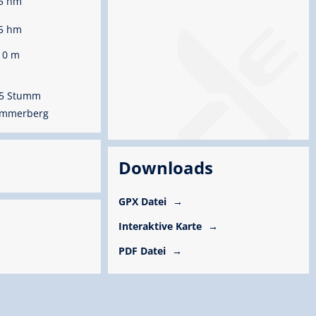
5 hm
5 hm
10 m
75 Stumm
tummerberg
Downloads
GPX Datei
Interaktive Karte
PDF Datei