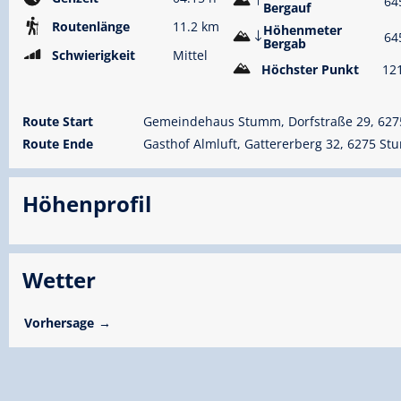
64
Bergauf
Routenlänge
11.2 km
Höhenmeter
64
Bergab
Schwierigkeit
Mittel
Höchster Punkt
12
Route Start
Gemeindehaus Stumm, Dorfstraße 29, 62
Route Ende
Gasthof Almluft, Gattererberg 32, 6275 S
Höhenprofil
Wetter
Vorhersage