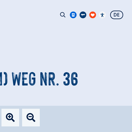
DE
) WEG NR. 36