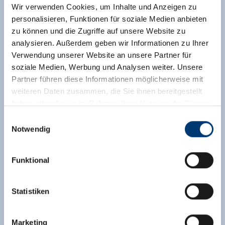
Wir verwenden Cookies, um Inhalte und Anzeigen zu
personalisieren, Funktionen für soziale Medien anbieten
zu können und die Zugriffe auf unsere Website zu
analysieren. Außerdem geben wir Informationen zu Ihrer
Verwendung unserer Website an unsere Partner für
soziale Medien, Werbung und Analysen weiter. Unsere
Partner führen diese Informationen möglicherweise mit
weiteren Daten zusammen, die Sie ihnen bereitgestellt
haben oder die sie im Rahmen Ihrer Nutzung der Dienste
gesammelt haben.
Einwilligungsauswahl
Notwendig
Medieninhaber & Herausgeber:
Zeller Bergbahnen Zillertal GmbH & Co KG
Funktional
Rohr 23// A-6280 Zell am Ziller
Tel: +43 5282 7165// info@zillertalarena.com
www.zillertalarena.com
Statistiken
Marketing