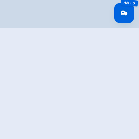
Überblick
Gehzeit
06:00 h
Routenlänge
26.61 km
Schwierigkeit
Mittel
Höhenmeter
680 hm
Bergauf
Höhenmeter
817 hm
Bergab
Höchster Punkt
1070 m
Route Start
Krimml